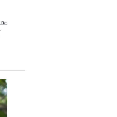
 De
a
,
a