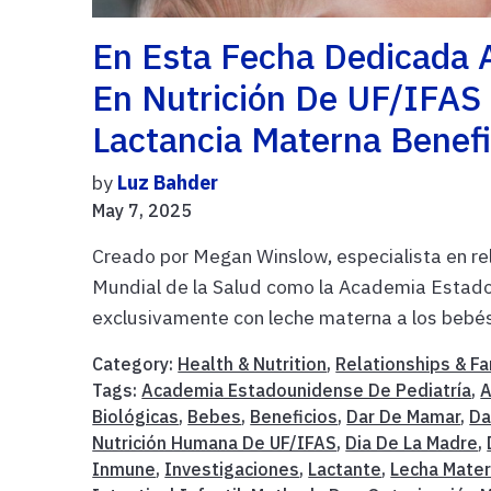
En Esta Fecha Dedicada A
En Nutrición De UF/IFAS
Lactancia Materna Benefi
by
Luz Bahder
May 7, 2025
Creado por Megan Winslow, especialista en re
Mundial de la Salud como la Academia Estado
exclusivamente con leche materna a los bebés
Category:
Health & Nutrition
,
Relationships & Fa
Tags:
Academia Estadounidense De Pediatría
,
A
Biológicas
,
Bebes
,
Beneficios
,
Dar De Mamar
,
Da
Nutrición Humana De UF/IFAS
,
Dia De La Madre
,
Inmune
,
Investigaciones
,
Lactante
,
Lecha Mate