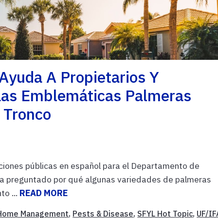
Ayuda A Propietarios Y
 Las Emblemáticas Palmeras
l Tronco
ciones públicas en español para el Departamento de
ha preguntado por qué algunas variedades de palmeras
to ...
READ MORE
Home Management
,
Pests & Disease
,
SFYL Hot Topic
,
UF/IF