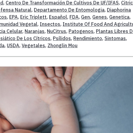
ad
,
Centro De Transformación De Cultivos De UF/IFAS
,
Citri
fensa Natural
,
Departamento De Entomologia
,
Diaphorina
cos
,
EPA
,
Eric Triplett
,
Español
,
FDA
,
Gen
,
Genes
,
Genetica
,
munidad Vegetal
,
Insectos
,
Institute Of Food And Agricult
cia Celular
,
Naranjas
,
NuCitrus
,
Patogenos
,
Plantas Libres 
Asiático De Los Cítricos
,
Psílidos
,
Rendimiento
,
Sintomas
,
ida
,
USDA
,
Vegetales
,
Zhonglin Mou