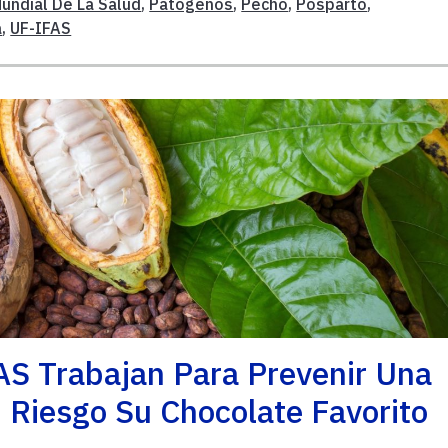
undial De La Salud
,
Patogenos
,
Pecho
,
Posparto
,
a
,
UF-IFAS
AS Trabajan Para Prevenir Una
Riesgo Su Chocolate Favorito