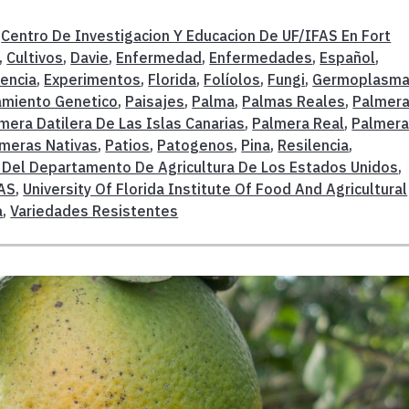
,
Centro De Investigacion Y Educacion De UF/IFAS En Fort
,
Cultivos
,
Davie
,
Enfermedad
,
Enfermedades
,
Español
,
tencia
,
Experimentos
,
Florida
,
Folíolos
,
Fungi
,
Germoplasma
amiento Genetico
,
Paisajes
,
Palma
,
Palmas Reales
,
Palmer
mera Datilera De Las Islas Canarias
,
Palmera Real
,
Palmer
meras Nativas
,
Patios
,
Patogenos
,
Pina
,
Resilencia
,
la Del Departamento De Agricultura De Los Estados Unidos
,
AS
,
University Of Florida Institute Of Food And Agricultural
a
,
Variedades Resistentes