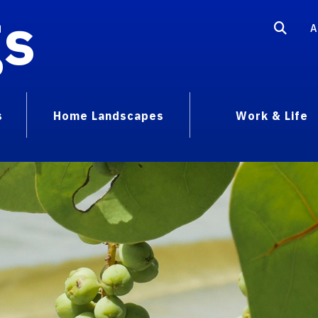
gs
A
s
Home Landscapes
Work & Life