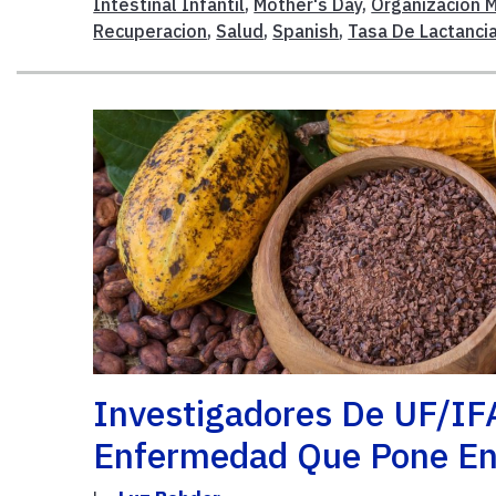
Intestinal Infantil
,
Mother's Day
,
Organización M
Recuperacion
,
Salud
,
Spanish
,
Tasa De Lactanci
Investigadores De UF/IF
Enfermedad Que Pone En 