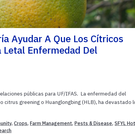
ía Ayudar A Que Los Cítricos
a Letal Enfermedad Del
 relaciones públicas para UF/IFAS. La enfermedad del
mo citrus greening o Huanglongbing (HLB), ha devastado l
unity
,
Crops
,
Farm Management
,
Pests & Disease
,
SFYL Ho
earch