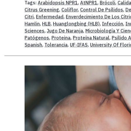
Tags:
Arabidopsis NPR1
,
AtNPR1
,
Brócoli
,
Calid
Citrus Greening
,
Coliflor
,
Control De Psílidos
,
De
Citri
,
Enfermedad
,
Enverdecimiento De Los Cítri
Hamlin
,
HLB
,
Huanglongbing (HLB)
,
Infección
,
In
Sciences
,
Jugo De Naranja
,
Microbiología Y Cien
Patógenos
,
Proteina
,
Proteína Natural
,
Psílido 
Spanish
,
Tolerancia
,
UF-IFAS
,
University Of Flor