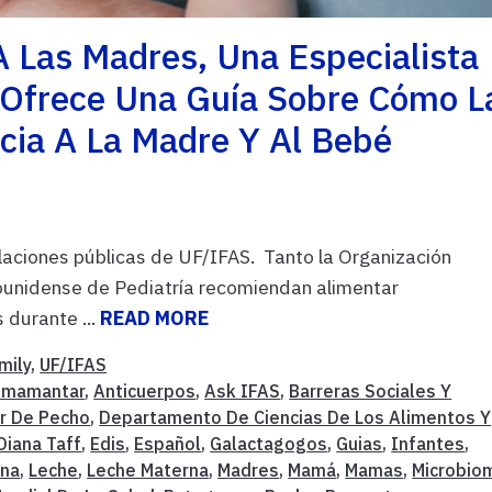
 Las Madres, Una Especialista
 Ofrece Una Guía Sobre Cómo L
cia A La Madre Y Al Bebé
laciones públicas de UF/IFAS. Tanto la Organización
unidense de Pediatría recomiendan alimentar
 durante ...
READ MORE
mily
,
UF/IFAS
mamantar
,
Anticuerpos
,
Ask IFAS
,
Barreras Sociales Y
r De Pecho
,
Departamento De Ciencias De Los Alimentos Y
Diana Taff
,
Edis
,
Español
,
Galactagogos
,
Guias
,
Infantes
,
rna
,
Leche
,
Leche Materna
,
Madres
,
Mamá
,
Mamas
,
Microbio