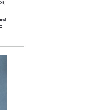
cos
,
ural
De