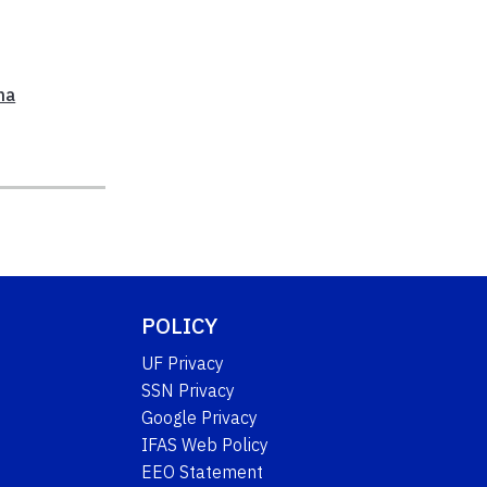
ma
POLICY
UF Privacy
SSN Privacy
Google Privacy
IFAS Web Policy
EEO Statement