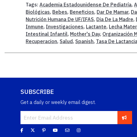
Tags:
Academia Estadounidense De Pediatría
,
A
Biológicas
,
Bebes
,
Beneficios
,
Dar De Mamar
,
Da
Nutrición Humana De UF/IFAS
,
Dia De La Madre
,
Inmune
,
Investigaciones
,
Lactante
,
Lecha Mate
Intestinal Infantil
,
Mother's Day
,
Organización M
Recuperacion
,
Salud
,
Spanish
,
Tasa De Lactanci
SUBSCRIBE
Get a daily or weekly email digest.