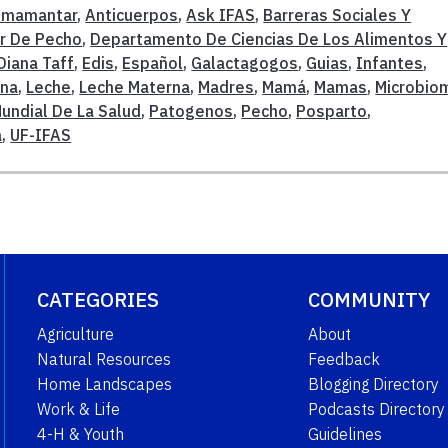
mamantar
,
Anticuerpos
,
Ask IFAS
,
Barreras Sociales Y
r De Pecho
,
Departamento De Ciencias De Los Alimentos Y
Diana Taff
,
Edis
,
Español
,
Galactagogos
,
Guias
,
Infantes
,
rna
,
Leche
,
Leche Materna
,
Madres
,
Mamá
,
Mamas
,
Microbio
undial De La Salud
,
Patogenos
,
Pecho
,
Posparto
,
a
,
UF-IFAS
CATEGORIES
COMMUNITY
Agriculture
About
Natural Resources
Feedback
Home Landscapes
Blogging Directory
Work & Life
Podcasts Directory
4-H & Youth
Guidelines