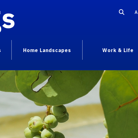
gs
A
s
Home Landscapes
Work & Life