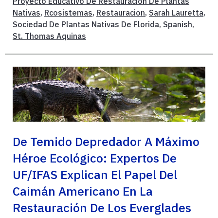
Proyecto Educativo De Restauración De Plantas
Nativas
,
Rcosistemas
,
Restauracion
,
Sarah Lauretta
,
Sociedad De Plantas Nativas De Florida
,
Spanish
,
St. Thomas Aquinas
De Temido Depredador A Máximo
Héroe Ecológico: Expertos De
UF/IFAS Explican El Papel Del
Caimán Americano En La
Restauración De Los Everglades