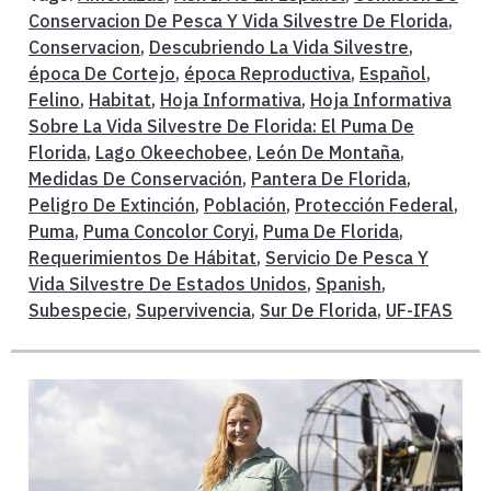
Conservacion De Pesca Y Vida Silvestre De Florida
,
Conservacion
,
Descubriendo La Vida Silvestre
,
época De Cortejo
,
época Reproductiva
,
Español
,
Felino
,
Habitat
,
Hoja Informativa
,
Hoja Informativa
Sobre La Vida Silvestre De Florida: El Puma De
Florida
,
Lago Okeechobee
,
León De Montaña
,
Medidas De Conservación
,
Pantera De Florida
,
Peligro De Extinción
,
Población
,
Protección Federal
,
Puma
,
Puma Concolor Coryi
,
Puma De Florida
,
Requerimientos De Hábitat
,
Servicio De Pesca Y
Vida Silvestre De Estados Unidos
,
Spanish
,
Subespecie
,
Supervivencia
,
Sur De Florida
,
UF-IFAS