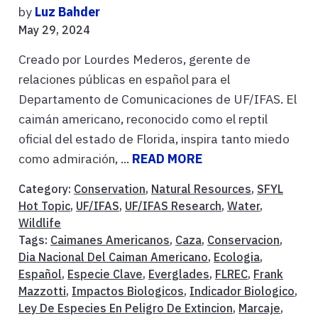
by
Luz Bahder
May 29, 2024
Creado por Lourdes Mederos, gerente de
relaciones públicas en español para el
Departamento de Comunicaciones de UF/IFAS. El
caimán americano, reconocido como el reptil
oficial del estado de Florida, inspira tanto miedo
como admiración, ...
READ MORE
Category:
Conservation
,
Natural Resources
,
SFYL
Hot Topic
,
UF/IFAS
,
UF/IFAS Research
,
Water
,
Wildlife
Tags:
Caimanes Americanos
,
Caza
,
Conservacion
,
Dia Nacional Del Caiman Americano
,
Ecologia
,
Español
,
Especie Clave
,
Everglades
,
FLREC
,
Frank
Mazzotti
,
Impactos Biologicos
,
Indicador Biologico
,
Ley De Especies En Peligro De Extincion
,
Marcaje
,