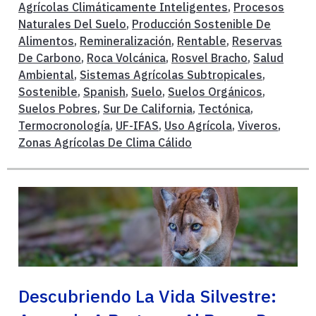
Agrícolas Climáticamente Inteligentes
,
Procesos
Naturales Del Suelo
,
Producción Sostenible De
Alimentos
,
Remineralización
,
Rentable
,
Reservas
De Carbono
,
Roca Volcánica
,
Rosvel Bracho
,
Salud
Ambiental
,
Sistemas Agrícolas Subtropicales
,
Sostenible
,
Spanish
,
Suelo
,
Suelos Orgánicos
,
Suelos Pobres
,
Sur De California
,
Tectónica
,
Termocronología
,
UF-IFAS
,
Uso Agrícola
,
Viveros
,
Zonas Agrícolas De Clima Cálido
Descubriendo La Vida Silvestre: