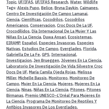
Topic
,
UF/IFAS
,
UF/IFAS Research
,
Water
,
Wildlife
Tags:
Alexis Pupo
,
Belice
,
Bryna Daykin
,
Caimanes
,
Centro De Investigación De Campo Lamanai
,
Ciencia
,
Científicas
,
Cocodrilos
,
Cocodrilos
Americanos
,
Conservacion
,
Croc Docs De La UF
,
Crocodílidos
,
Día Internacional De La Mujer Y Las
Niñas En La Ciencia
,
Duwa Ansari
,
Ecosistemas
,
EIRAMP
,
Español
,
Especies Invasoras
,
Especies
Nativas
,
Estudios De Campo
,
Everglades
,
Florida
,
Gabriella De La Fe
,
GPS
,
Internacional
,
Investigacion
,
Jen Brueggen
,
Jóvenes En La Ciencia
,
Laboratorio De Investigación De Vida Silvestre Croc
Docs De UF
,
María Camila Ojeda Rojas
,
Melissa
Miller
,
Michelle Bassis
,
Monitoreo
,
Monitoreo De
Campo
,
Mujer En La Ciencia
,
Mujeres
,
Mujeres En La
Ciencia
,
Ninas
,
Niñas En La Ciencia
,
Pitones
,
Pitones
Birmanas
,
Premio UNESCO–L’Oréal Para Mujeres En
La Ciencia
,
Programa De Monitoreo De Reptiles Y
Anfibios Invasores De Los Everglades
,