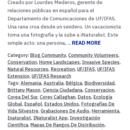
Creado por Lourdes Mederos, gerente de
relaciones públicas en español para el
Departamento de Comunicaciones de UF/IFAS.
Una rana croa desde un sendero. Un vacacionista
toma una fotografía y la sube a iNaturalist. Este
simple acto: una persona, ...
READ MORE
Category:
Blog Community
,
Community Volunteers
,
Conservation
,
Home Landscapes
,
Invasive Species
,
Natural Resources
,
Recreation
,
UF/IFAS
,
UF/IFAS
Extension
,
UF/IFAS Research
Tags:
Alemania
,
Australia
,
Bélgica
,
Biodiversidad
,
Brittany Mason
,
Ciencia Ciudadana
,
Conservacion
,
Corea Del Sur
,
Corey Callaghan
,
Datos
,
Ecología
Global
,
Español
,
Estados Unidos
,
Fotografías De
Vida Silvestre
,
Grabaciones De Audio
,
Herramienta
,
Inaturalist
,
INaturalist App
,
Investigación
Científica
,
Mapas De Rangos De Distribución
,