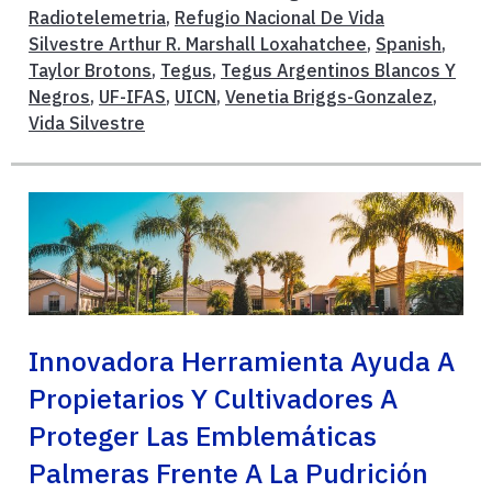
Radiotelemetria
,
Refugio Nacional De Vida
Silvestre Arthur R. Marshall Loxahatchee
,
Spanish
,
Taylor Brotons
,
Tegus
,
Tegus Argentinos Blancos Y
Negros
,
UF-IFAS
,
UICN
,
Venetia Briggs-Gonzalez
,
Vida Silvestre
Innovadora Herramienta Ayuda A
Propietarios Y Cultivadores A
Proteger Las Emblemáticas
Palmeras Frente A La Pudrición