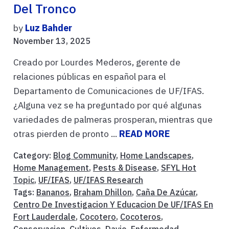
Del Tronco
by
Luz Bahder
November 13, 2025
Creado por Lourdes Mederos, gerente de
relaciones públicas en español para el
Departamento de Comunicaciones de UF/IFAS.
¿Alguna vez se ha preguntado por qué algunas
variedades de palmeras prosperan, mientras que
otras pierden de pronto ...
READ MORE
Category:
Blog Community
,
Home Landscapes
,
Home Management
,
Pests & Disease
,
SFYL Hot
Topic
,
UF/IFAS
,
UF/IFAS Research
Tags:
Bananos
,
Braham Dhillon
,
Caña De Azúcar
,
Centro De Investigacion Y Educacion De UF/IFAS En
Fort Lauderdale
,
Cocotero
,
Cocoteros
,