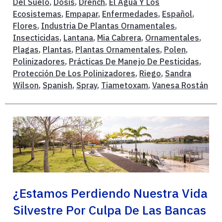
Del Suelo
,
Dosis
,
Drench
,
El Agua Y Los
Ecosistemas
,
Empapar
,
Enfermedades
,
Español
,
Flores
,
Industria De Plantas Ornamentales
,
Insecticidas
,
Lantana
,
Mia Cabrera
,
Ornamentales
,
Plagas
,
Plantas
,
Plantas Ornamentales
,
Polen
,
Polinizadores
,
Prácticas De Manejo De Pesticidas
,
Protección De Los Polinizadores
,
Riego
,
Sandra
Wilson
,
Spanish
,
Spray
,
Tiametoxam
,
Vanesa Rostán
¿Estamos Perdiendo Nuestra Vida
Silvestre Por Culpa De Las Bancas