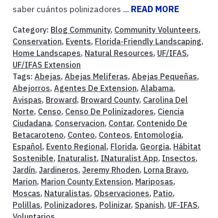
saber cuántos polinizadores ...
READ MORE
Category:
Blog Community
,
Community Volunteers
,
Conservation
,
Events
,
Florida-Friendly Landscaping
,
Home Landscapes
,
Natural Resources
,
UF/IFAS
,
UF/IFAS Extension
Tags:
Abejas
,
Abejas Meliferas
,
Abejas Pequeñas
,
Abejorros
,
Agentes De Extension
,
Alabama
,
Avispas
,
Broward
,
Broward County
,
Carolina Del
Norte
,
Censo
,
Censo De Polinizadores
,
Ciencia
Ciudadana
,
Conservacion
,
Contar
,
Contenido De
Betacaroteno
,
Conteo
,
Conteos
,
Entomologia
,
Español
,
Evento Regional
,
Florida
,
Georgia
,
Hábitat
Sostenible
,
Inaturalist
,
INaturalist App
,
Insectos
,
Jardín
,
Jardineros
,
Jeremy Rhoden
,
Lorna Bravo
,
Marion
,
Marion County Extension
,
Mariposas
,
Moscas
,
Naturalistas
,
Observaciones
,
Patio
,
Polillas
,
Polinizadores
,
Polinizar
,
Spanish
,
UF-IFAS
,
Voluntarios