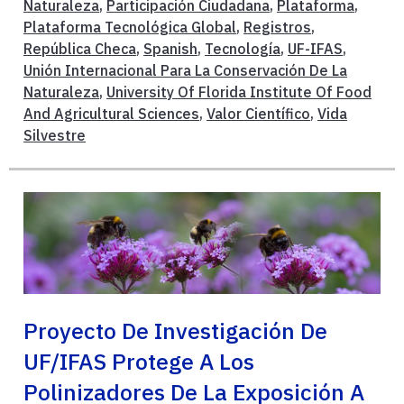
Naturaleza
,
Participación Ciudadana
,
Plataforma
,
Plataforma Tecnológica Global
,
Registros
,
República Checa
,
Spanish
,
Tecnología
,
UF-IFAS
,
Unión Internacional Para La Conservación De La
Naturaleza
,
University Of Florida Institute Of Food
And Agricultural Sciences
,
Valor Científico
,
Vida
Silvestre
Proyecto De Investigación De
UF/IFAS Protege A Los
Polinizadores De La Exposición A