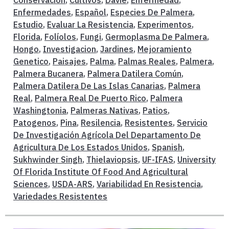
Conservacion
,
Cultivos
,
Davie
,
Enfermedad
,
Enfermedades
,
Español
,
Especies De Palmera
,
Estudio
,
Evaluar La Resistencia
,
Experimentos
,
Florida
,
Folíolos
,
Fungi
,
Germoplasma De Palmera
,
Hongo
,
Investigacion
,
Jardines
,
Mejoramiento
Genetico
,
Paisajes
,
Palma
,
Palmas Reales
,
Palmera
,
Palmera Bucanera
,
Palmera Datilera Común
,
Palmera Datilera De Las Islas Canarias
,
Palmera
Real
,
Palmera Real De Puerto Rico
,
Palmera
Washingtonia
,
Palmeras Nativas
,
Patios
,
Patogenos
,
Pina
,
Resilencia
,
Resistentes
,
Servicio
De Investigación Agrícola Del Departamento De
Agricultura De Los Estados Unidos
,
Spanish
,
Sukhwinder Singh
,
Thielaviopsis
,
UF-IFAS
,
University
Of Florida Institute Of Food And Agricultural
Sciences
,
USDA-ARS
,
Variabilidad En Resistencia
,
Variedades Resistentes