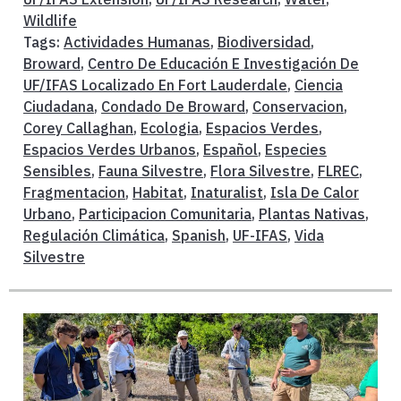
Wildlife
Tags:
Actividades Humanas
,
Biodiversidad
,
Broward
,
Centro De Educación E Investigación De
UF/IFAS Localizado En Fort Lauderdale
,
Ciencia
Ciudadana
,
Condado De Broward
,
Conservacion
,
Corey Callaghan
,
Ecologia
,
Espacios Verdes
,
Espacios Verdes Urbanos
,
Español
,
Especies
Sensibles
,
Fauna Silvestre
,
Flora Silvestre
,
FLREC
,
Fragmentacion
,
Habitat
,
Inaturalist
,
Isla De Calor
Urbano
,
Participacion Comunitaria
,
Plantas Nativas
,
Regulación Climática
,
Spanish
,
UF-IFAS
,
Vida
Silvestre