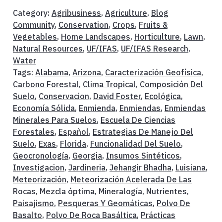
Category:
Agribusiness
,
Agriculture
,
Blog
Community
,
Conservation
,
Crops
,
Fruits &
Vegetables
,
Home Landscapes
,
Horticulture
,
Lawn
,
Natural Resources
,
UF/IFAS
,
UF/IFAS Research
,
Water
Tags:
Alabama
,
Arizona
,
Caracterización Geofísica
,
Carbono Forestal
,
Clima Tropical
,
Composición Del
Suelo
,
Conservacion
,
David Foster
,
Ecológica
,
Economía Sólida
,
Enmienda
,
Enmiendas
,
Enmiendas
Minerales Para Suelos
,
Escuela De Ciencias
Forestales
,
Español
,
Estrategias De Manejo Del
Suelo
,
Exas
,
Florida
,
Funcionalidad Del Suelo
,
Geocronología
,
Georgia
,
Insumos Sintéticos
,
Investigacion
,
Jardineria
,
Jehangir Bhadha
,
Luisiana
,
Meteorización
,
Meteorización Acelerada De Las
Rocas
,
Mezcla óptima
,
Mineralogía
,
Nutrientes
,
Paisajismo
,
Pesqueras Y Geomáticas
,
Polvo De
Basalto
,
Polvo De Roca Basáltica
,
Prácticas