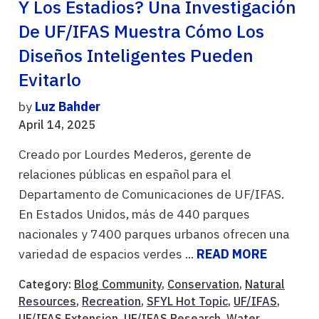
Y Los Estadios? Una Investigación
De UF/IFAS Muestra Cómo Los
Diseños Inteligentes Pueden
Evitarlo
by
Luz Bahder
April 14, 2025
Creado por Lourdes Mederos, gerente de
relaciones públicas en español para el
Departamento de Comunicaciones de UF/IFAS.
En Estados Unidos, más de 440 parques
nacionales y 7400 parques urbanos ofrecen una
variedad de espacios verdes ...
READ MORE
Category:
Blog Community
,
Conservation
,
Natural
Resources
,
Recreation
,
SFYL Hot Topic
,
UF/IFAS
,
UF/IFAS Extension
,
UF/IFAS Research
,
Water
,