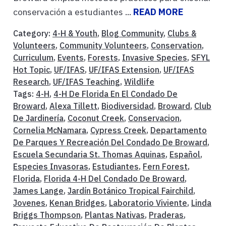
conservación a estudiantes ...
READ MORE
Category:
4-H & Youth
,
Blog Community
,
Clubs &
Volunteers
,
Community Volunteers
,
Conservation
,
Curriculum
,
Events
,
Forests
,
Invasive Species
,
SFYL
Hot Topic
,
UF/IFAS
,
UF/IFAS Extension
,
UF/IFAS
Research
,
UF/IFAS Teaching
,
Wildlife
Tags:
4-H
,
4-H De Florida En El Condado De
Broward
,
Alexa Tillett
,
Biodiversidad
,
Broward
,
Club
De Jardinería
,
Coconut Creek
,
Conservacion
,
Cornelia McNamara
,
Cypress Creek
,
Departamento
De Parques Y Recreación Del Condado De Broward
,
Escuela Secundaria St. Thomas Aquinas
,
Español
,
Especies Invasoras
,
Estudiantes
,
Fern Forest
,
Florida
,
Florida 4-H Del Condado De Broward
,
James Lange
,
Jardín Botánico Tropical Fairchild
,
Jovenes
,
Kenan Bridges
,
Laboratorio Viviente
,
Linda
Briggs Thompson
,
Plantas Nativas
,
Praderas
,