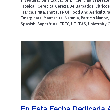
Investigación Y Educación En Ciencias Vegetale
Tropical
,
Cerecita
,
Cereza De Barbados
,
Citricos
França
,
Fruta
,
Institute Of Food And Agricultura
Emarginata
,
Manzanita
,
Naranja
,
Patricio Munoz
Spanish
,
Superfruta
,
TREC
,
UF-IFAS
,
University O
En Esta Fecha Dedicada A