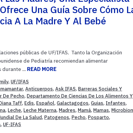
 Ofrece Una Guía Sobre Cómo L
cia A La Madre Y Al Bebé
laciones públicas de UF/IFAS. Tanto la Organización
unidense de Pediatría recomiendan alimentar
 durante ...
READ MORE
mily
,
UF/IFAS
mamantar
,
Anticuerpos
,
Ask IFAS
,
Barreras Sociales Y
r De Pecho
,
Departamento De Ciencias De Los Alimentos Y
Diana Taff
,
Edis
,
Español
,
Galactagogos
,
Guias
,
Infantes
,
rna
,
Leche
,
Leche Materna
,
Madres
,
Mamá
,
Mamas
,
Microbio
undial De La Salud
,
Patogenos
,
Pecho
,
Posparto
,
a
,
UF-IFAS