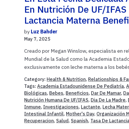
En Nutrición De UF/IFAS
Lactancia Materna Benefi
by
Luz Bahder
May 7, 2025
Creado por Megan Winslow, especialista en re
Mundial de la Salud como la Academia Estado
exclusivamente con leche materna a los bebés
Category:
Health & Nutrition
,
Relationships & Fa
Tags:
Academia Estadounidense De Pediatría
,
A
Biológicas
,
Bebes
,
Beneficios
,
Dar De Mamar
,
Da
Nutrición Humana De UF/IFAS
,
Dia De La Madre
,
Inmune
,
Investigaciones
,
Lactante
,
Lecha Mate
Intestinal Infantil
,
Mother's Day
,
Organización M
Recuperacion
,
Salud
,
Spanish
,
Tasa De Lactanci