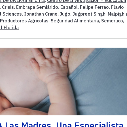
s De UF/IFAS En Citra
,
Centro De Investigacion Y Educacion
,
Crisis
,
Embrapa Semiárido
,
Español
,
Felipe Ferrao
,
Flavio
l Sciences
,
Jonathan Crane
,
Jugo
,
Jugpreet Singh
,
Malpighi
,
Productores Agricolas
,
Seguridad Alimentaria
,
Semeruco
,
f Florida
 Las Madres, Una Especialista