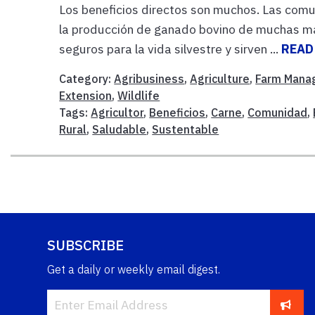
Los beneficios directos son muchos. Las com
la producción de ganado bovino de muchas ma
seguros para la vida silvestre y sirven ...
READ
Category:
Agribusiness
,
Agriculture
,
Farm Mana
Extension
,
Wildlife
Tags:
Agricultor
,
Beneficios
,
Carne
,
Comunidad
,
Rural
,
Saludable
,
Sustentable
SUBSCRIBE
Get a daily or weekly email digest.