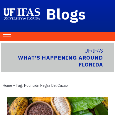
Blogs
UF/IFAS
WHAT'S HAPPENING AROUND
FLORIDA
Home
» Tag:
Podrición Negra Del Cacao