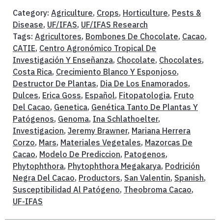
Category:
Agriculture
,
Crops
,
Horticulture
,
Pests &
Disease
,
UF/IFAS
,
UF/IFAS Research
Tags:
Agricultores
,
Bombones De Chocolate
,
Cacao
,
CATIE
,
Centro Agronómico Tropical De
Investigación Y Enseñanza
,
Chocolate
,
Chocolates
,
Costa Rica
,
Crecimiento Blanco Y Esponjoso
,
Destructor De Plantas
,
Dia De Los Enamorados
,
Dulces
,
Erica Goss
,
Español
,
Fitopatologia
,
Fruto
Del Cacao
,
Genetica
,
Genética Tanto De Plantas Y
Patógenos
,
Genoma
,
Ina Schlathoelter
,
Investigacion
,
Jeremy Brawner
,
Mariana Herrera
Corzo
,
Mars
,
Materiales Vegetales
,
Mazorcas De
Cacao
,
Modelo De Prediccion
,
Patogenos
,
Phytophthora
,
Phytophthora Megakarya
,
Podrición
Negra Del Cacao
,
Productors
,
San Valentin
,
Spanish
,
Susceptibilidad Al Patógeno
,
Theobroma Cacao
,
UF-IFAS