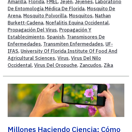
Amarilla
,
Florida
,
FMEL
,
Jején
,
Jejenes
,
Laboratorio
De Entomología Médica De Florida
,
Mosquito De
Arena
,
Mosquito Polvorilla
,
Mosquitos
,
Nathan
Burkett-Cadena
,
Ncefalitis Equina Occidental
,
Propagación Del Virus
,
Propagación Y
Establecimiento
,
Spanish
,
Transmisores De
Enfermedades
,
Transmiten Enfermedades
,
UF-
IFAS
,
University Of Florida Institute Of Food And
Agricultural Sciences
,
Virus
,
Virus Del Nilo
Occidental
,
Virus Del Oropuche
,
Zancudos
,
Zika
Millones Haciendo Ciencia: Cómo