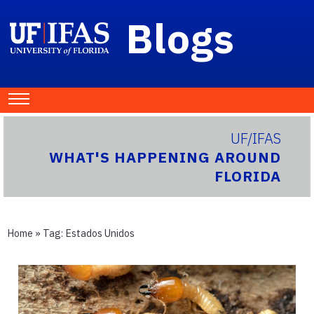
Blogs
UF/IFAS
WHAT'S HAPPENING AROUND
FLORIDA
Home
» Tag:
Estados Unidos