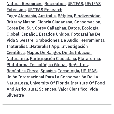
Natural Resources
,
Recreation
,
UF/IFAS
,
UF/IFAS
Extension
,
UF/IFAS Research
Tags:
Alemania
,
Australia
,
Bélgica
,
Biodiversidad
,
Brittany Mason
,
Ciencia Ciudadana
,
Conservacion
,
Corea Del Sur
,
Corey Callaghan
,
Datos
,
Ecología
Global
,
Español
,
Estados Unidos
,
Fotografías De
Vida Silvestre
,
Grabaciones De Audio
,
Herramienta
,
Inaturalist
,
INaturalist App
,
Investigación
Científica
,
Mapas De Rangos De Distribución
,
Naturaleza
,
Participación Ciudadana
,
Plataforma
,
Plataforma Tecnológica Global
,
Registros
,
República Checa
,
Spanish
,
Tecnología
,
UF-IFAS
,
Unión Internacional Para La Conservación De La
Naturaleza
,
University Of Florida Institute Of Food
And Agricultural Sciences
,
Valor Científico
,
Vida
Silvestre