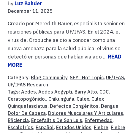
by
Luz Bahder
December 11, 2025
Creado por Meredith Bauer, especialista sénior en
relaciones públicas para UF/IFAS. En el 2024, el
virus del Oropuche se dio a conocer como una
nueva amenaza para la salud pública: el virus se
detectó en personas que habían viajado ...
READ
MORE
Category:
Blog Community
,
SFYL Hot Topic
,
UF/IFAS
,
UF/IFAS Research
Tags:
Aedes
,
Aedes Aegypti
,
Barry Alto
,
CDC
,
Ceratopogónido.
,
Chikunguña
,
Culex
,
Culex
Quinquefasciatus
,
Defectos Congénitos
,
Dengue
,
Dolor De Cabeza
,
Dolores Musculares Y Articulares
,
Eficiencia
,
Encefalitis De San Luis
,
Enfermedad
,
Escalofríos
,
Español
,
Estados Unidos
,
Fiebre
,
Fiebre