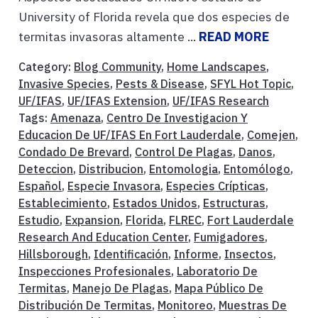
University of Florida revela que dos especies de
termitas invasoras altamente ...
READ MORE
Category:
Blog Community
,
Home Landscapes
,
Invasive Species
,
Pests & Disease
,
SFYL Hot Topic
,
UF/IFAS
,
UF/IFAS Extension
,
UF/IFAS Research
Tags:
Amenaza
,
Centro De Investigacion Y
Educacion De UF/IFAS En Fort Lauderdale
,
Comejen
,
Condado De Brevard
,
Control De Plagas
,
Danos
,
Deteccion
,
Distribucion
,
Entomologia
,
Entomólogo
,
Español
,
Especie Invasora
,
Especies Crípticas
,
Establecimiento
,
Estados Unidos
,
Estructuras
,
Estudio
,
Expansion
,
Florida
,
FLREC
,
Fort Lauderdale
Research And Education Center
,
Fumigadores
,
Hillsborough
,
Identificación
,
Informe
,
Insectos
,
Inspecciones Profesionales
,
Laboratorio De
Termitas
,
Manejo De Plagas
,
Mapa Público De
Distribución De Termitas
,
Monitoreo
,
Muestras De