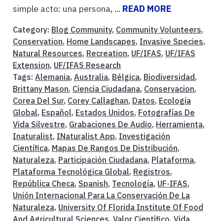
simple acto: una persona, ...
READ MORE
Category:
Blog Community
,
Community Volunteers
,
Conservation
,
Home Landscapes
,
Invasive Species
,
Natural Resources
,
Recreation
,
UF/IFAS
,
UF/IFAS
Extension
,
UF/IFAS Research
Tags:
Alemania
,
Australia
,
Bélgica
,
Biodiversidad
,
Brittany Mason
,
Ciencia Ciudadana
,
Conservacion
,
Corea Del Sur
,
Corey Callaghan
,
Datos
,
Ecología
Global
,
Español
,
Estados Unidos
,
Fotografías De
Vida Silvestre
,
Grabaciones De Audio
,
Herramienta
,
Inaturalist
,
INaturalist App
,
Investigación
Científica
,
Mapas De Rangos De Distribución
,
Naturaleza
,
Participación Ciudadana
,
Plataforma
,
Plataforma Tecnológica Global
,
Registros
,
República Checa
,
Spanish
,
Tecnología
,
UF-IFAS
,
Unión Internacional Para La Conservación De La
Naturaleza
,
University Of Florida Institute Of Food
And Agricultural Sciences
,
Valor Científico
,
Vida