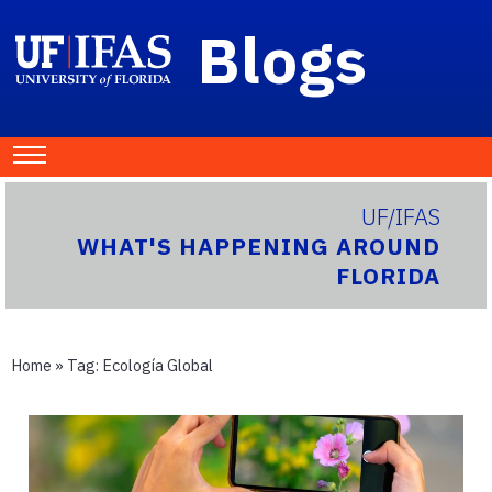
Blogs
UF/IFAS
WHAT'S HAPPENING AROUND
FLORIDA
Home
» Tag:
Ecología Global