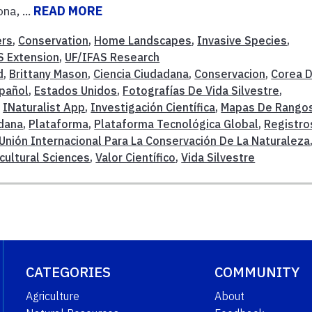
na, ...
READ MORE
ers
,
Conservation
,
Home Landscapes
,
Invasive Species
,
S Extension
,
UF/IFAS Research
d
,
Brittany Mason
,
Ciencia Ciudadana
,
Conservacion
,
Corea D
pañol
,
Estados Unidos
,
Fotografías De Vida Silvestre
,
,
INaturalist App
,
Investigación Científica
,
Mapas De Rango
adana
,
Plataforma
,
Plataforma Tecnológica Global
,
Registro
Unión Internacional Para La Conservación De La Naturaleza
icultural Sciences
,
Valor Científico
,
Vida Silvestre
CATEGORIES
COMMUNITY
Agriculture
About