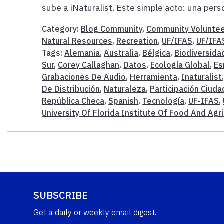
sube a iNaturalist. Este simple acto: una perso
Category:
Blog Community
,
Community Volunte
Natural Resources
,
Recreation
,
UF/IFAS
,
UF/IFA
Tags:
Alemania
,
Australia
,
Bélgica
,
Biodiversida
Sur
,
Corey Callaghan
,
Datos
,
Ecología Global
,
Es
Grabaciones De Audio
,
Herramienta
,
Inaturalist
De Distribución
,
Naturaleza
,
Participación Ciud
República Checa
,
Spanish
,
Tecnología
,
UF-IFAS
,
University Of Florida Institute Of Food And Agr
SUBSCRIBE
Get a daily or weekly email digest.