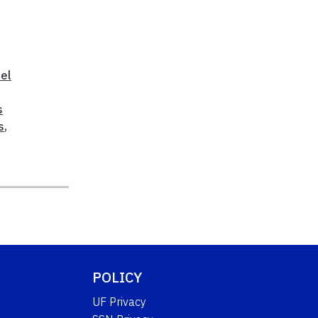
el
s
s
,
,
POLICY
UF Privacy