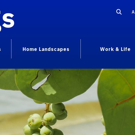
gs
A
s
Home Landscapes
Work & Life