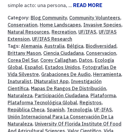
simple acto: una persona, ...
READ MORE
Category:
Blog Community
,
Community Volunteers
,
Conservation
,
Home Landscapes
,
Invasive Species
,
Natural Resources
,
Recreation
,
UF/IFAS
,
UF/IFAS
Extension
,
UF/IFAS Research
Tags:
Alemania
,
Australia
,
Bélgica
,
Biodiversidad
,
Brittany Mason
,
Ciencia Ciudadana
,
Conservacion
,
Corea Del Sur
,
Corey Callaghan
,
Datos
,
Ecología
Global
,
Español
,
Estados Unidos
,
Fotografías De
Vida Silvestre
,
Grabaciones De Audio
,
Herramienta
,
Inaturalist
,
INaturalist App
,
Investigación
Científica
,
Mapas De Rangos De Distribución
,
Naturaleza
,
Participación Ciudadana
,
Plataforma
,
Plataforma Tecnológica Global
,
Registros
,
República Checa
,
Spanish
,
Tecnología
,
UF-IFAS
,
Unión Internacional Para La Conservación De La
Naturaleza
,
University Of Florida Institute Of Food
And Agricultural Sciences
,
Valor Científico
,
Vida