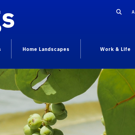
gs
A
s
Home Landscapes
Work & Life