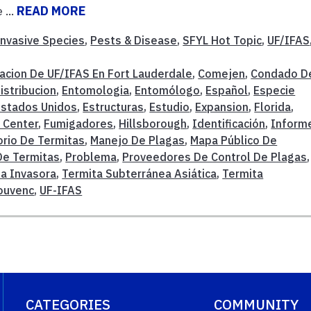
 ...
READ MORE
Invasive Species
,
Pests & Disease
,
SFYL Hot Topic
,
UF/IFAS
acion De UF/IFAS En Fort Lauderdale
,
Comejen
,
Condado D
istribucion
,
Entomologia
,
Entomólogo
,
Español
,
Especie
Estados Unidos
,
Estructuras
,
Estudio
,
Expansion
,
Florida
,
 Center
,
Fumigadores
,
Hillsborough
,
Identificación
,
Inform
orio De Termitas
,
Manejo De Plagas
,
Mapa Público De
De Termitas
,
Problema
,
Proveedores De Control De Plagas
,
ta Invasora
,
Termita Subterránea Asiática
,
Termita
ouvenc
,
UF-IFAS
CATEGORIES
COMMUNITY