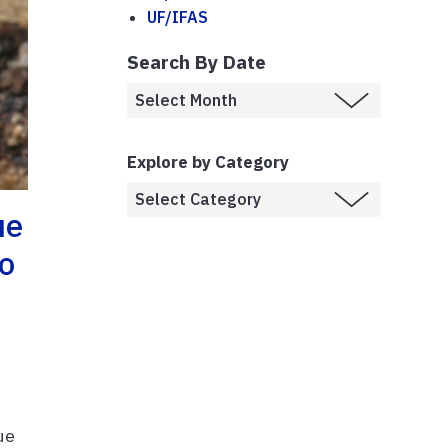
UF/IFAS
Search By Date
Explore by Category
ue
o
ue