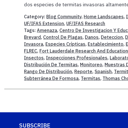
dos especies de termitas invasoras altamente
Category:
Blog Community
,
Home Landscapes
,
UF/IFAS Extension
,
UF/IFAS Research
Tags:
Amenaza
,
Centro De Investigacion Y Educ
Brevard
,
Control De Plagas
,
Danos
,
Deteccion
,
D
Invasora
,
Especies Crípticas
,
Establecimiento
,
FLREC
,
Fort Lauderdale Research And Education
Insectos
,
Inspecciones Profesionales
,
Laborat
Distribución De Termitas
,
Monitoreo
,
Muestras 
Rango De Distribución
,
Reporte
,
Spanish
,
Termi
Subterránea De Formosa
,
Termitas
,
Thomas Ch
SUBSCRIBE