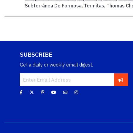
Subterránea De Formosa
,
Termitas
,
Thomas Ch
SUBSCRIBE
Get a daily or weekly email digest.