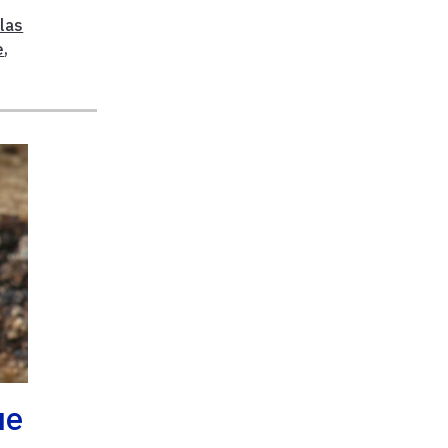
ulas
e
,
ue