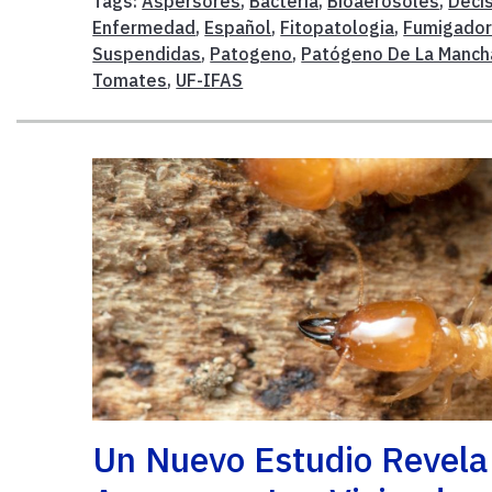
Tags:
Aspersores
,
Bacteria
,
Bioaerosoles
,
Deci
Enfermedad
,
Español
,
Fitopatologia
,
Fumigado
Suspendidas
,
Patogeno
,
Patógeno De La Manch
Tomates
,
UF-IFAS
Un Nuevo Estudio Revela