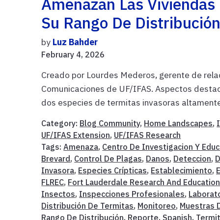
Amenazan Las Viviendas 
Su Rango De Distribución
by
Luz Bahder
February 4, 2026
Creado por Lourdes Mederos, gerente de rela
Comunicaciones de UF/IFAS. Aspectos destaca
dos especies de termitas invasoras altamente
Category:
Blog Community
,
Home Landscapes
,
UF/IFAS Extension
,
UF/IFAS Research
Tags:
Amenaza
,
Centro De Investigacion Y Educ
Brevard
,
Control De Plagas
,
Danos
,
Deteccion
,
D
Invasora
,
Especies Crípticas
,
Establecimiento
,
FLREC
,
Fort Lauderdale Research And Education
Insectos
,
Inspecciones Profesionales
,
Laborat
Distribución De Termitas
,
Monitoreo
,
Muestras 
Rango De Distribución
,
Reporte
,
Spanish
,
Termi