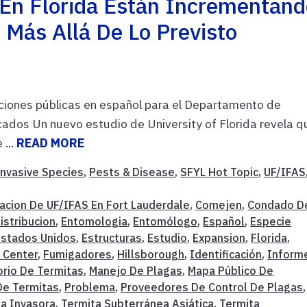
En Florida Están Incrementand
 Más Allá De Lo Previsto
ciones públicas en español para el Departamento de
dos Un nuevo estudio de University of Florida revela q
 ...
READ MORE
Invasive Species
,
Pests & Disease
,
SFYL Hot Topic
,
UF/IFAS
acion De UF/IFAS En Fort Lauderdale
,
Comejen
,
Condado D
istribucion
,
Entomologia
,
Entomólogo
,
Español
,
Especie
Estados Unidos
,
Estructuras
,
Estudio
,
Expansion
,
Florida
,
 Center
,
Fumigadores
,
Hillsborough
,
Identificación
,
Inform
orio De Termitas
,
Manejo De Plagas
,
Mapa Público De
De Termitas
,
Problema
,
Proveedores De Control De Plagas
,
ta Invasora
,
Termita Subterránea Asiática
,
Termita