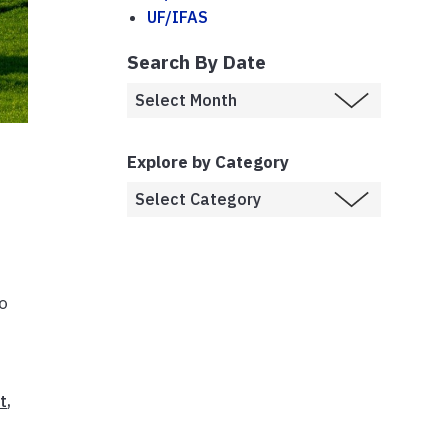
UF/IFAS
Search By Date
Explore by Category
no
t
,