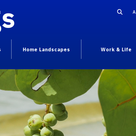
gs
A
s
Home Landscapes
Work & Life