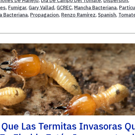
siones De Manejo
,
Día De Campo Del Tomate
,
Dispersion
,
res
,
Fumigar
,
Gary Vallad
,
GCREC
,
Mancha Bacteriana
,
Partíc
a Bacteriana
,
Propagacion
,
Renzo Ramírez
,
Spanish
,
Tomat
 Que Las Termitas Invasoras Q