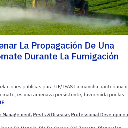
renar La Propagación De Una
omate Durante La Fumigación
 relaciones públicas para UF/IFAS La mancha bacteriana 
tomate; es una amenaza persistente, favorecida por las
RE
m Management
,
Pests & Disease
,
Professional Developmen