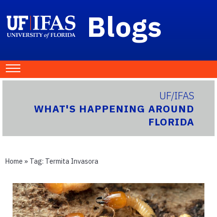
Blogs
UF/IFAS
WHAT'S HAPPENING AROUND
FLORIDA
Home
» Tag:
Termita Invasora