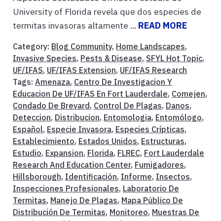
University of Florida revela que dos especies de
termitas invasoras altamente ...
READ MORE
Category:
Blog Community
,
Home Landscapes
,
Invasive Species
,
Pests & Disease
,
SFYL Hot Topic
,
UF/IFAS
,
UF/IFAS Extension
,
UF/IFAS Research
Tags:
Amenaza
,
Centro De Investigacion Y
Educacion De UF/IFAS En Fort Lauderdale
,
Comejen
,
Condado De Brevard
,
Control De Plagas
,
Danos
,
Deteccion
,
Distribucion
,
Entomologia
,
Entomólogo
,
Español
,
Especie Invasora
,
Especies Crípticas
,
Establecimiento
,
Estados Unidos
,
Estructuras
,
Estudio
,
Expansion
,
Florida
,
FLREC
,
Fort Lauderdale
Research And Education Center
,
Fumigadores
,
Hillsborough
,
Identificación
,
Informe
,
Insectos
,
Inspecciones Profesionales
,
Laboratorio De
Termitas
,
Manejo De Plagas
,
Mapa Público De
Distribución De Termitas
,
Monitoreo
,
Muestras De