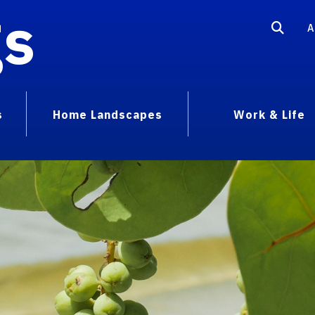
gs
A
s
Home Landscapes
Work & Life