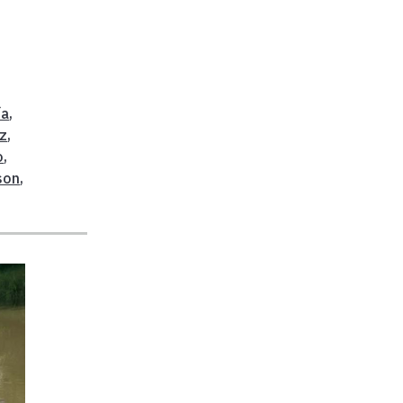
ía
,
z
,
o
,
son
,