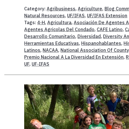
Category:
Agribusiness
,
Agriculture
,
Blog Comm
Natural Resources
,
UF/IFAS
,
UF/IFAS Extension
Tags:
4-H
,
Agricultura
,
Asociación De Agentes A
Agentes Agricolas Del Condado
,
CAFE Latino
,
C
Desarrollo Comunitario
,
Diversidad
,
Diversity A
Herramientas Educativas
,
Hispanohablantes
,
Hi
Latinos
,
NACAA
,
National Association Of County
Premio Nacional A La Diversidad En Extensión
,
R
UF
,
UF-IFAS