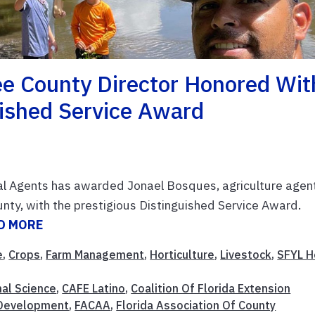
e County Director Honored Wit
ished Service Award
ral Agents has awarded Jonael Bosques, agriculture agen
ty, with the prestigious Distinguished Service Award.
D MORE
e
,
Crops
,
Farm Management
,
Horticulture
,
Livestock
,
SFYL H
al Science
,
CAFE Latino
,
Coalition Of Florida Extension
Development
,
FACAA
,
Florida Association Of County