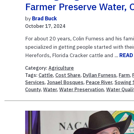
Farmer Preserve Water, 
by
Brad Buck
October 17, 2024
For about 20 years, Colin Furness and his fam
specialized in getting people started with thei
Herefords, Florida Cracker cattle and ...
READ
Category:
Agriculture
Tags:
Cattle
,
Cost Share
,
Dyllan Furness
,
Farm
,
Services
,
Jonael Bosques
,
Peace River
,
Sowing S
County
,
Water
,
Water Preservation
,
Water Quali