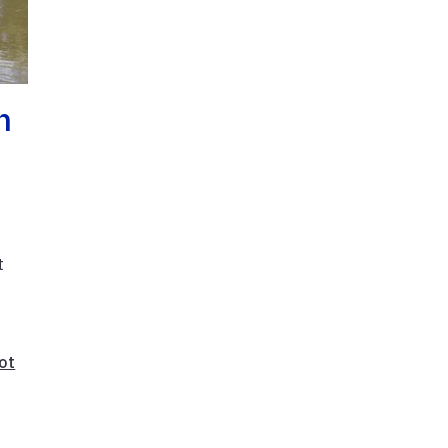
h
t
ot