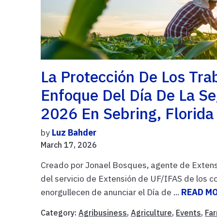
La Protección De Los Tra
Enfoque Del Día De La Se
2026 En Sebring, Florida
by
Luz Bahder
March 17, 2026
Creado por Jonael Bosques, agente de Extensi
del servicio de Extensión de UF/IFAS de los
enorgullecen de anunciar el Día de ...
READ M
Category:
Agribusiness
,
Agriculture
,
Events
,
Fa