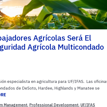
bajadores Agrícolas Será El
guridad Agrícola Multicondado
ón especialista en agricultura para UF/IFAS. Las oficina
 condados de DeSoto, Hardee, Highlands y Manatee se
ORE
rm Management
,
Professional Development
,
UF/IFAS