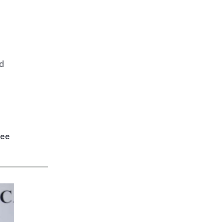
nd
dee