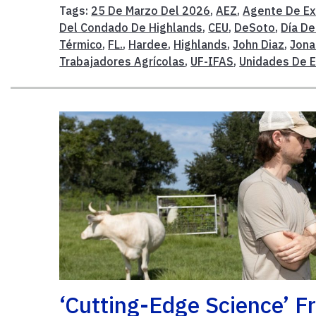
Tags:
25 De Marzo Del 2026
,
AEZ
,
Agente De Ex
Del Condado De Highlands
,
CEU
,
DeSoto
,
Día De
Térmico
,
FL.
,
Hardee
,
Highlands
,
John Diaz
,
Jona
Trabajadores Agrícolas
,
UF-IFAS
,
Unidades De E
‘Cutting-Edge Science’ 