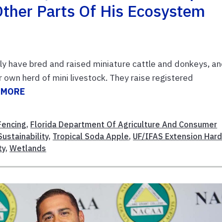
Other Parts Of His Ecosystem
ily have bred and raised miniature cattle and donkeys, a
r own herd of mini livestock. They raise registered
 MORE
Fencing
,
Florida Department Of Agriculture And Consumer
ustainability
,
Tropical Soda Apple
,
UF/IFAS Extension Har
ty
,
Wetlands