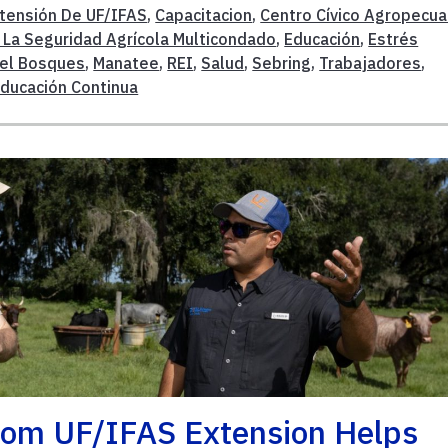
tensión De UF/IFAS
,
Capacitacion
,
Centro Cívico Agropecua
 La Seguridad Agrícola Multicondado
,
Educación
,
Estrés
el Bosques
,
Manatee
,
REI
,
Salud
,
Sebring
,
Trabajadores
,
ducación Continua
From UF/IFAS Extension Helps