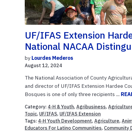
UF/IFAS Extension Harde
National NACAA Distingu
by
Lourdes Mederos
August 12, 2024
The National Association of County Agricultu
and director of UF/IFAS Extension Hardee Coun
Bosques is one of only three recipients ...
REA
Category:
4-H & Youth
,
Agribusiness
,
Agricultur
Topic
,
UF/IFAS
,
UF/IFAS Extension
Tags:
4-H Youth Development
,
Agriculture
,
Anim
Educators For Latino Communities
,
Community 