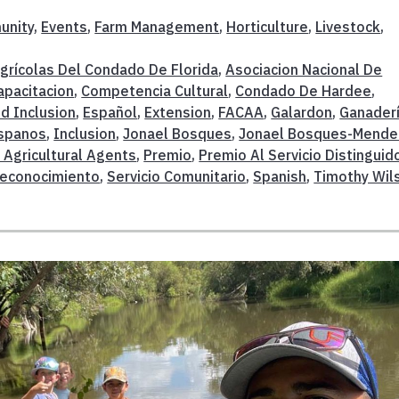
unity
,
Events
,
Farm Management
,
Horticulture
,
Livestock
,
grícolas Del Condado De Florida
,
Asociacion Nacional De
apacitacion
,
Competencia Cultural
,
Condado De Hardee
,
nd Inclusion
,
Español
,
Extension
,
FACAA
,
Galardon
,
Ganader
spanos
,
Inclusion
,
Jonael Bosques
,
Jonael Bosques-Mende
 Agricultural Agents
,
Premio
,
Premio Al Servicio Distinguid
econocimiento
,
Servicio Comunitario
,
Spanish
,
Timothy Wil