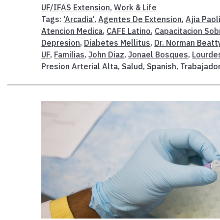
UF/IFAS Extension
,
Work & Life
Tags:
'Arcadia'
,
Agentes De Extension
,
Ajia Paol
Atencion Medica
,
CAFE Latino
,
Capacitacion Sob
Depresion
,
Diabetes Mellitus
,
Dr. Norman Beatt
UF
,
Familias
,
John Diaz
,
Jonael Bosques
,
Lourde
Presion Arterial Alta
,
Salud
,
Spanish
,
Trabajado