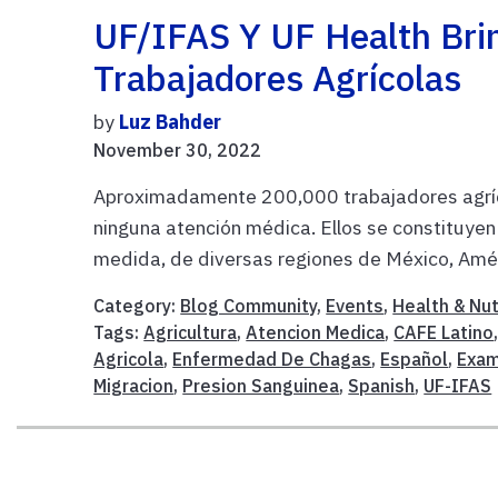
UF/IFAS Y UF Health Bri
Trabajadores Agrícolas
by
Luz Bahder
November 30, 2022
Aproximadamente 200,000 trabajadores agríco
ninguna atención médica. Ellos se constituyen
medida, de diversas regiones de México, Amér
Category:
Blog Community
,
Events
,
Health & Nut
Tags:
Agricultura
,
Atencion Medica
,
CAFE Latino
Agricola
,
Enfermedad De Chagas
,
Español
,
Exam
Migracion
,
Presion Sanguinea
,
Spanish
,
UF-IFAS