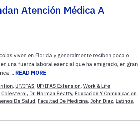
ndan Atención Médica A
las viven en Florida y generalmente reciben poca o
 en una fuerza laboral esencial que ha emigrado, en gran
ica ...
READ MORE
rition
,
UF/IFAS
,
UF/IFAS Extension
,
Work & Life
,
Colesterol
,
Dr. Norman Beatty
,
Educacion Y Comunicacion
enes De Salud
,
Facultad De Medicina
,
John Diaz
,
Latinos
,