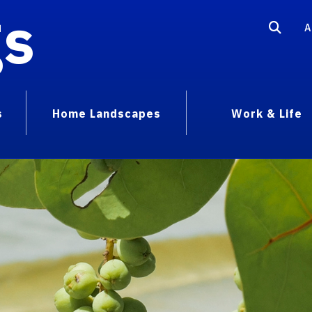
gs
A
s
Home Landscapes
Work & Life