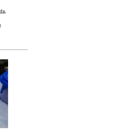
ida
,
e