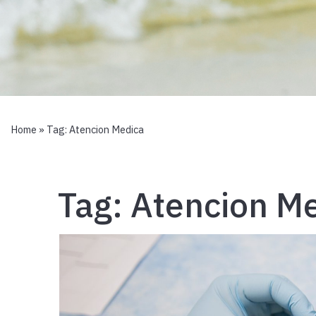
Home
» Tag:
Atencion Medica
Tag:
Atencion M