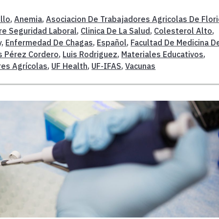
illo
,
Anemia
,
Asociacion De Trabajadores Agricolas De Flor
re Seguridad Laboral
,
Clinica De La Salud
,
Colesterol Alto
,
y
,
Enfermedad De Chagas
,
Español
,
Facultad De Medicina D
s Pérez Cordero
,
Luis Rodriguez
,
Materiales Educativos
,
res Agrícolas
,
UF Health
,
UF-IFAS
,
Vacunas