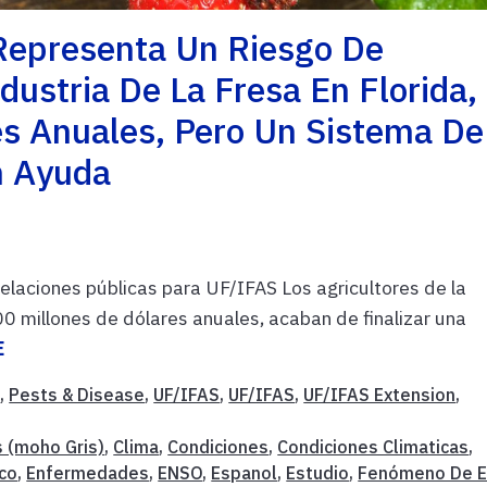
Representa Un Riesgo De
ustria De La Fresa En Florida,
es Anuales, Pero Un Sistema De
n Ayuda
relaciones públicas para UF/IFAS Los agricultores de la
500 millones de dólares anuales, acaban de finalizar una
E
t
,
Pests & Disease
,
UF/IFAS
,
UF/IFAS
,
UF/IFAS Extension
,
s (moho Gris)
,
Clima
,
Condiciones
,
Condiciones Climaticas
,
co
,
Enfermedades
,
ENSO
,
Espanol
,
Estudio
,
Fenómeno De E