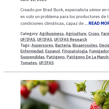
Creado por Brad Buck, especialista sénior en
es solo un problema para los productores de 
condiciones climáticas, capaz de ...
READ MO
Category:
Agribusiness
,
Agriculture
,
Crops
,
Far
UF/IFAS
,
UF/IFAS
,
UF/IFAS Research
Tags:
Aspersores
,
Bacteria
,
Bioaerosoles
,
Deci
Enfermedad
,
Espanol
,
Fitopatologia
,
Fumigado
Suspendidas
,
Patógeno
,
Patógeno De La Manch
Tomates
,
UF/IFAS