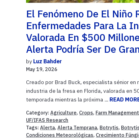
El Fenómeno De El Niño 
Enfermedades Para La Ind
Valorada En $500 Millon
Alerta Podría Ser De Gra
by
Luz Bahder
May 19, 2026
Creado por Brad Buck, especialista sénior en 
industria de la fresa en Florida, valorada en 
temporada mientras la próxima ...
READ MOR
Category:
Agriculture
,
Crops
,
Farm Managemen
UF/IFAS Research
Tags:
Alerta
,
Alerta Temprana
,
Botrytis
,
Botryti
Condiciones Meteorológicas
,
Crecimiento Fúngi