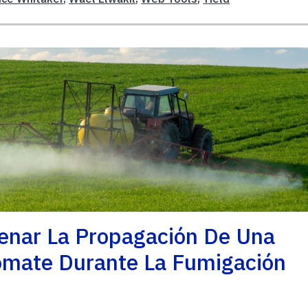
renar La Propagación De Una
omate Durante La Fumigación