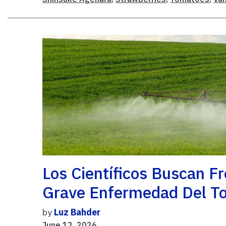
Los Científicos Buscan F
Grave Enfermedad Del T
by
Luz Bahder
June 12, 2026