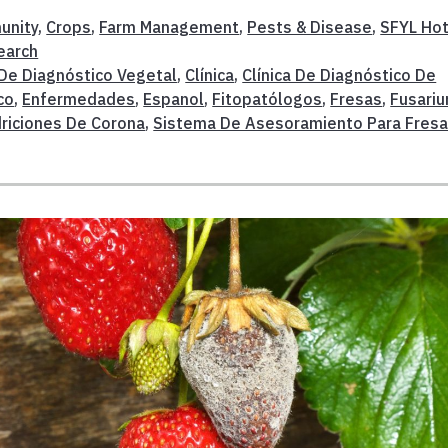
unity
,
Crops
,
Farm Management
,
Pests & Disease
,
SFYL Ho
earch
De Diagnóstico Vegetal
,
Clínica
,
Clínica De Diagnóstico De
co
,
Enfermedades
,
Espanol
,
Fitopatólogos
,
Fresas
,
Fusari
riciones De Corona
,
Sistema De Asesoramiento Para Fres