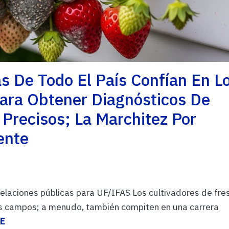
s De Todo El País Confían En L
Para Obtener Diagnósticos De
Precisos; La Marchitez Por
ente
relaciones públicas para UF/IFAS Los cultivadores de fre
sus campos; a menudo, también compiten en una carrera
E