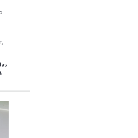
no
t
,
ulas
e
,