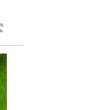
t
um
,
as
,