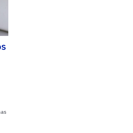
os
sas