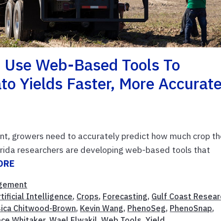
s Use Web-Based Tools To
to Yields Faster, More Accurate
ent, growers need to accurately predict how much crop t
lorida researchers are developing web-based tools that
ORE
gement
tificial Intelligence
,
Crops
,
Forecasting
,
Gulf Coast Resear
sica Chitwood-Brown
,
Kevin Wang
,
PhenoSeg
,
PhenoSnap
,
nce Whitaker
,
Wael Elwakil
,
Web Tools
,
Yield