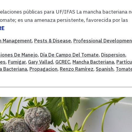
 relaciones públicas para UF/IFAS La mancha bacteriana 
tomate; es una amenaza persistente, favorecida por las
RE
m Management
,
Pests & Disease
,
Professional Developmen
siones De Manejo
,
Día De Campo Del Tomate
,
Dispersion
,
res
,
Fumigar
,
Gary Vallad
,
GCREC
,
Mancha Bacteriana
,
Partíc
a Bacteriana
,
Propagacion
,
Renzo Ramírez
,
Spanish
,
Tomat