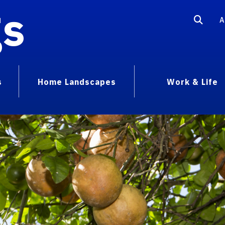
gs
A
s
Home Landscapes
Work & Life