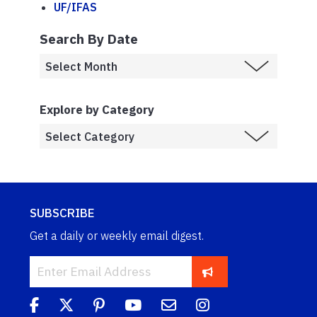
UF/IFAS
Search By Date
Explore by Category
SUBSCRIBE
Get a daily or weekly email digest.