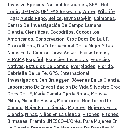
Invasive Species
,
Natural Resources
,
SFYL Hot
Topic
,
UF/IFAS
,
UF/IFAS Research
,
Water
,
Wildlife
Tags:
Alexis Pupo
,
Belice
,
Bryna Daykin
,
Caimanes
,
Centro De Investigación De Campo Lamanai
,
Ciencia
,
Científicas
,
Cocodrilos
,
Cocodrilos
Americanos
,
Conservacion
,
Croc Docs De La UF
,
Crocodílidos
,
Día Internacional De La Mujer Y Las
Niñas En La Ciencia
,
Duwa Ansari
,
Ecosistemas
,
EIRAMP
,
Español
,
Especies Invasoras
,
Especies
Nativas
,
Estudios De Campo
,
Everglades
,
Florida
,
Gabriella De La Fe
,
GPS
,
Internacional
,
Investigacion
,
Jen Brueggen
,
Jóvenes En La Ciencia
,
Laboratorio De Investigación De Vida Silvestre Croc
Docs De UF
,
María Camila Ojeda Rojas
,
Melissa
Miller
,
Michelle Bassis
,
Monitoreo
,
Monitoreo De
Campo
,
Mujer En La Ciencia
,
Mujeres
,
Mujeres En La
Ciencia
,
Ninas
,
Niñas En La Ciencia
,
Pitones
,
Pitones
Birmanas
,
Premio UNESCO–L’Oréal Para Mujeres En