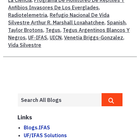
La Ciencia
,
Programa De Monitoreo De Reptiles Y
Anfibios Invasores De Los Everglades
,
Radiotelemetria
,
Refugio Nacional De Vida
Silvestre Arthur R. Marshall Loxahatchee
,
Spanish
,
Taylor Brotons
,
Tegus
,
Tegus Argentinos Blancos Y
Negros
,
UF-IFAS
,
UICN
,
Venetia Briggs-Gonzalez
,
Vida Silvestre
Links
Blogs.IFAS
UF/IFAS Solutions