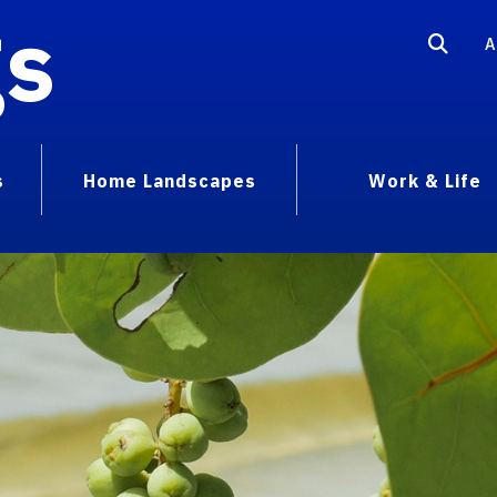
gs
A
s
Home Landscapes
Work & Life