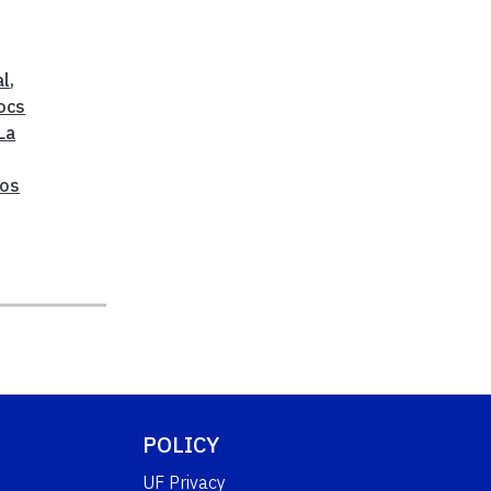
al
,
ocs
La
Los
POLICY
UF Privacy