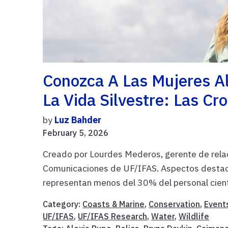
Conozca A Las Mujeres A
La Vida Silvestre: Las C
by
Luz Bahder
February 5, 2026
Creado por Lourdes Mederos, gerente de rela
Comunicaciones de UF/IFAS. Aspectos destaca
representan menos del 30% del personal científ
Category:
Coasts & Marine
,
Conservation
,
Event
UF/IFAS
,
UF/IFAS Research
,
Water
,
Wildlife