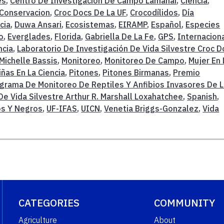
es
,
Centro De Investigación De Campo Lamanai
,
Ciencia
,
Conservacion
,
Croc Docs De La UF
,
Crocodílidos
,
Día
cia
,
Duwa Ansari
,
Ecosistemas
,
EIRAMP
,
Español
,
Especies
o
,
Everglades
,
Florida
,
Gabriella De La Fe
,
GPS
,
Internacion
ncia
,
Laboratorio De Investigación De Vida Silvestre Croc D
Michelle Bassis
,
Monitoreo
,
Monitoreo De Campo
,
Mujer En 
iñas En La Ciencia
,
Pitones
,
Pitones Birmanas
,
Premio
grama De Monitoreo De Reptiles Y Anfibios Invasores De 
De Vida Silvestre Arthur R. Marshall Loxahatchee
,
Spanish
,
os Y Negros
,
UF-IFAS
,
UICN
,
Venetia Briggs-Gonzalez
,
Vida
CATEGORIES
COMMUNITY
Agriculture
About