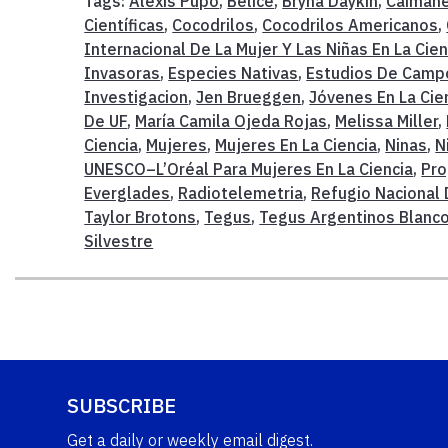
Tags:
Alexis Pupo
,
Belice
,
Bryna Daykin
,
Caiman
Científicas
,
Cocodrilos
,
Cocodrilos Americanos
,
Internacional De La Mujer Y Las Niñas En La Cien
Invasoras
,
Especies Nativas
,
Estudios De Camp
Investigacion
,
Jen Brueggen
,
Jóvenes En La Cie
De UF
,
María Camila Ojeda Rojas
,
Melissa Miller
,
Ciencia
,
Mujeres
,
Mujeres En La Ciencia
,
Ninas
,
N
UNESCO–L’Oréal Para Mujeres En La Ciencia
,
Pro
Everglades
,
Radiotelemetria
,
Refugio Nacional 
Taylor Brotons
,
Tegus
,
Tegus Argentinos Blanc
Silvestre
SUBSCRIBE
Get a daily or weekly email digest.