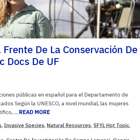
l Frente De La Conservación De
roc Docs De UF
ciones públicas en español para el Departamento de
dos Según la UNESCO, a nivel mundial, las mujeres
ico, ...
READ MORE
s
,
Invasive Species
,
Natural Resources
,
SFYL Hot Topic
,