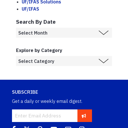
UF/IFAS Solutions
UF/IFAS
Search By Date
Explore by Category
SUBSCRIBE
Get a daily or weekly email digest.