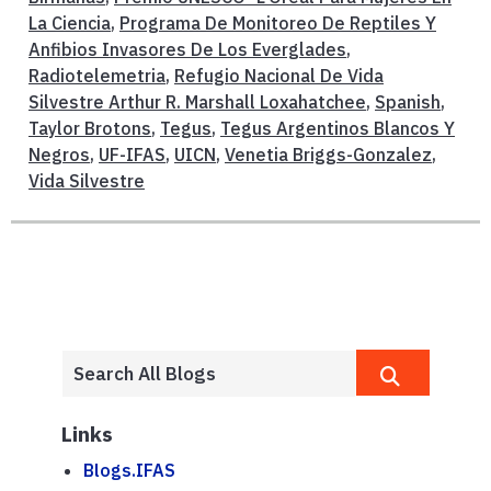
La Ciencia
,
Programa De Monitoreo De Reptiles Y
Anfibios Invasores De Los Everglades
,
Radiotelemetria
,
Refugio Nacional De Vida
Silvestre Arthur R. Marshall Loxahatchee
,
Spanish
,
Taylor Brotons
,
Tegus
,
Tegus Argentinos Blancos Y
Negros
,
UF-IFAS
,
UICN
,
Venetia Briggs-Gonzalez
,
Vida Silvestre
Links
Blogs.IFAS