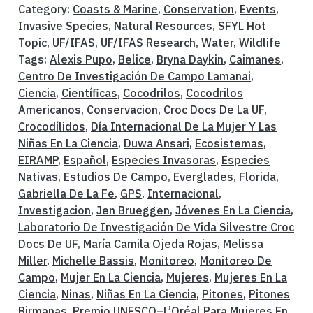
Category:
Coasts & Marine
,
Conservation
,
Events
,
Invasive Species
,
Natural Resources
,
SFYL Hot
Topic
,
UF/IFAS
,
UF/IFAS Research
,
Water
,
Wildlife
Tags:
Alexis Pupo
,
Belice
,
Bryna Daykin
,
Caimanes
,
Centro De Investigación De Campo Lamanai
,
Ciencia
,
Científicas
,
Cocodrilos
,
Cocodrilos
Americanos
,
Conservacion
,
Croc Docs De La UF
,
Crocodílidos
,
Día Internacional De La Mujer Y Las
Niñas En La Ciencia
,
Duwa Ansari
,
Ecosistemas
,
EIRAMP
,
Español
,
Especies Invasoras
,
Especies
Nativas
,
Estudios De Campo
,
Everglades
,
Florida
,
Gabriella De La Fe
,
GPS
,
Internacional
,
Investigacion
,
Jen Brueggen
,
Jóvenes En La Ciencia
,
Laboratorio De Investigación De Vida Silvestre Croc
Docs De UF
,
María Camila Ojeda Rojas
,
Melissa
Miller
,
Michelle Bassis
,
Monitoreo
,
Monitoreo De
Campo
,
Mujer En La Ciencia
,
Mujeres
,
Mujeres En La
Ciencia
,
Ninas
,
Niñas En La Ciencia
,
Pitones
,
Pitones
Birmanas
,
Premio UNESCO–L’Oréal Para Mujeres En