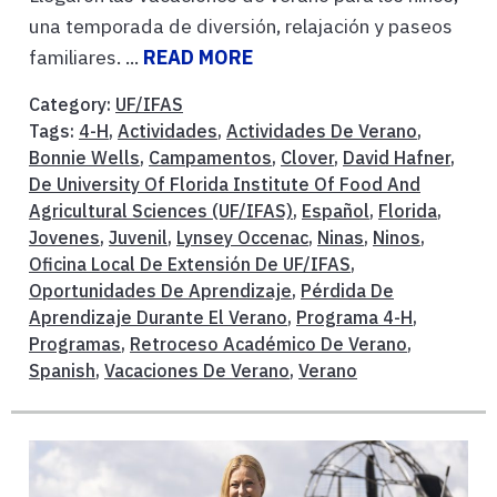
una temporada de diversión, relajación y paseos
familiares. ...
READ MORE
Category:
UF/IFAS
Tags:
4-H
,
Actividades
,
Actividades De Verano
,
Bonnie Wells
,
Campamentos
,
Clover
,
David Hafner
,
De University Of Florida Institute Of Food And
Agricultural Sciences (UF/IFAS)
,
Español
,
Florida
,
Jovenes
,
Juvenil
,
Lynsey Occenac
,
Ninas
,
Ninos
,
Oficina Local De Extensión De UF/IFAS
,
Oportunidades De Aprendizaje
,
Pérdida De
Aprendizaje Durante El Verano
,
Programa 4-H
,
Programas
,
Retroceso Académico De Verano
,
Spanish
,
Vacaciones De Verano
,
Verano