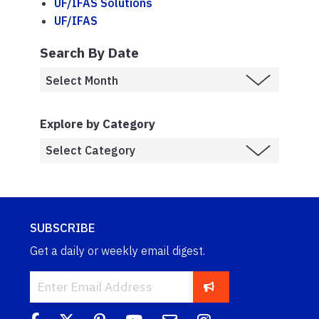
UF/IFAS Solutions
UF/IFAS
Search By Date
Explore by Category
SUBSCRIBE
Get a daily or weekly email digest.