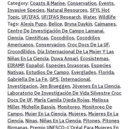
Category:
Coasts & Marine
,
Conservation
,
Events
,
Invasive Species
,
Natural Resources
,
SFYL Hot
Topic
,
UF/IFAS
,
UF/IFAS Research
,
Water
,
Wildlife
Tags:
Alexis Pupo
,
Belice
,
Bryna Daykin
,
Caimanes
,
Centro De Investigación De Campo Lamanai
,
Ciencia
,
Científicas
,
Cocodrilos
,
Cocodrilos
Americanos
,
Conservacion
,
Croc Docs De La UF
,
Crocodílidos
,
Día Internacional De La Mujer Y Las
Niñas En La Ciencia
,
Duwa Ansari
,
Ecosistemas
,
EIRAMP
,
Español
,
Especies Invasoras
,
Especies
Nativas
,
Estudios De Campo
,
Everglades
,
Florida
,
Gabriella De La Fe
,
GPS
,
Internacional
,
Investigacion
,
Jen Brueggen
,
Jóvenes En La Ciencia
,
Laboratorio De Investigación De Vida Silvestre Croc
Docs De UF
,
María Camila Ojeda Rojas
,
Melissa
Miller
,
Michelle Bassis
,
Monitoreo
,
Monitoreo De
Campo
,
Mujer En La Ciencia
,
Mujeres
,
Mujeres En La
Ciencia
,
Ninas
,
Niñas En La Ciencia
,
Pitones
,
Pitones
Birmanas
,
Premio UNESCO–L’Oréal Para Mujeres En