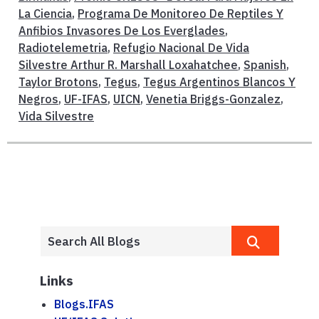
La Ciencia
,
Programa De Monitoreo De Reptiles Y
Anfibios Invasores De Los Everglades
,
Radiotelemetria
,
Refugio Nacional De Vida
Silvestre Arthur R. Marshall Loxahatchee
,
Spanish
,
Taylor Brotons
,
Tegus
,
Tegus Argentinos Blancos Y
Negros
,
UF-IFAS
,
UICN
,
Venetia Briggs-Gonzalez
,
Vida Silvestre
Links
Blogs.IFAS