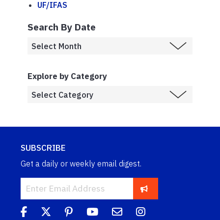
UF/IFAS
Search By Date
Explore by Category
SUBSCRIBE
Get a daily or weekly email digest.