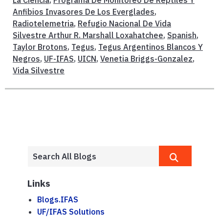
La Ciencia
,
Programa De Monitoreo De Reptiles Y
Anfibios Invasores De Los Everglades
,
Radiotelemetria
,
Refugio Nacional De Vida
Silvestre Arthur R. Marshall Loxahatchee
,
Spanish
,
Taylor Brotons
,
Tegus
,
Tegus Argentinos Blancos Y
Negros
,
UF-IFAS
,
UICN
,
Venetia Briggs-Gonzalez
,
Vida Silvestre
Links
Blogs.IFAS
UF/IFAS Solutions