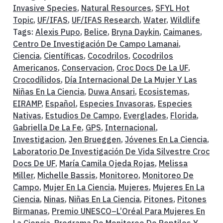
Invasive Species
,
Natural Resources
,
SFYL Hot
Topic
,
UF/IFAS
,
UF/IFAS Research
,
Water
,
Wildlife
Tags:
Alexis Pupo
,
Belice
,
Bryna Daykin
,
Caimanes
,
Centro De Investigación De Campo Lamanai
,
Ciencia
,
Científicas
,
Cocodrilos
,
Cocodrilos
Americanos
,
Conservacion
,
Croc Docs De La UF
,
Crocodílidos
,
Día Internacional De La Mujer Y Las
Niñas En La Ciencia
,
Duwa Ansari
,
Ecosistemas
,
EIRAMP
,
Español
,
Especies Invasoras
,
Especies
Nativas
,
Estudios De Campo
,
Everglades
,
Florida
,
Gabriella De La Fe
,
GPS
,
Internacional
,
Investigacion
,
Jen Brueggen
,
Jóvenes En La Ciencia
,
Laboratorio De Investigación De Vida Silvestre Croc
Docs De UF
,
María Camila Ojeda Rojas
,
Melissa
Miller
,
Michelle Bassis
,
Monitoreo
,
Monitoreo De
Campo
,
Mujer En La Ciencia
,
Mujeres
,
Mujeres En La
Ciencia
,
Ninas
,
Niñas En La Ciencia
,
Pitones
,
Pitones
Birmanas
,
Premio UNESCO–L’Oréal Para Mujeres En