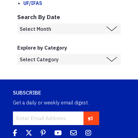
UF/IFAS
Search By Date
Explore by Category
SUBSCRIBE
Get a daily or weekly email digest.