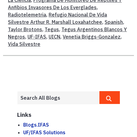
La Ciencia
,
Programa De Monitoreo De Reptiles Y
Anfibios Invasores De Los Everglades
,
Radiotelemetria
,
Refugio Nacional De Vida
Silvestre Arthur R. Marshall Loxahatchee
,
Spanish
,
Taylor Brotons
,
Tegus
,
Tegus Argentinos Blancos Y
Negros
,
UF-IFAS
,
UICN
,
Venetia Briggs-Gonzalez
,
Vida Silvestre
Links
Blogs.IFAS
UF/IFAS Solutions