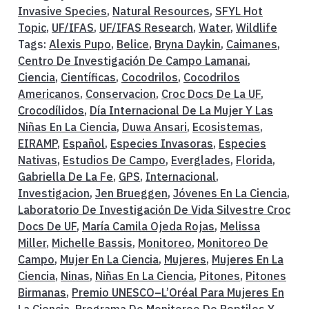
Invasive Species
,
Natural Resources
,
SFYL Hot
Topic
,
UF/IFAS
,
UF/IFAS Research
,
Water
,
Wildlife
Tags:
Alexis Pupo
,
Belice
,
Bryna Daykin
,
Caimanes
,
Centro De Investigación De Campo Lamanai
,
Ciencia
,
Científicas
,
Cocodrilos
,
Cocodrilos
Americanos
,
Conservacion
,
Croc Docs De La UF
,
Crocodílidos
,
Día Internacional De La Mujer Y Las
Niñas En La Ciencia
,
Duwa Ansari
,
Ecosistemas
,
EIRAMP
,
Español
,
Especies Invasoras
,
Especies
Nativas
,
Estudios De Campo
,
Everglades
,
Florida
,
Gabriella De La Fe
,
GPS
,
Internacional
,
Investigacion
,
Jen Brueggen
,
Jóvenes En La Ciencia
,
Laboratorio De Investigación De Vida Silvestre Croc
Docs De UF
,
María Camila Ojeda Rojas
,
Melissa
Miller
,
Michelle Bassis
,
Monitoreo
,
Monitoreo De
Campo
,
Mujer En La Ciencia
,
Mujeres
,
Mujeres En La
Ciencia
,
Ninas
,
Niñas En La Ciencia
,
Pitones
,
Pitones
Birmanas
,
Premio UNESCO–L’Oréal Para Mujeres En