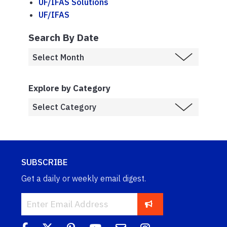
UF/IFAS Solutions
UF/IFAS
Search By Date
Explore by Category
SUBSCRIBE
Get a daily or weekly email digest.