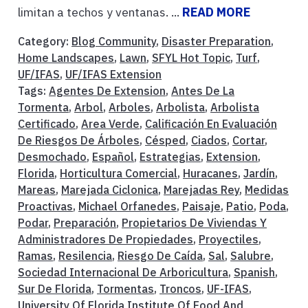
limitan a techos y ventanas. ...
READ MORE
Category:
Blog Community
,
Disaster Preparation
,
Home Landscapes
,
Lawn
,
SFYL Hot Topic
,
Turf
,
UF/IFAS
,
UF/IFAS Extension
Tags:
Agentes De Extension
,
Antes De La
Tormenta
,
Arbol
,
Arboles
,
Arbolista
,
Arbolista
Certificado
,
Area Verde
,
Calificación En Evaluación
De Riesgos De Árboles
,
Césped
,
Ciados
,
Cortar
,
Desmochado
,
Español
,
Estrategias
,
Extension
,
Florida
,
Horticultura Comercial
,
Huracanes
,
Jardín
,
Mareas
,
Marejada Ciclonica
,
Marejadas Rey
,
Medidas
Proactivas
,
Michael Orfanedes
,
Paisaje
,
Patio
,
Poda
,
Podar
,
Preparación
,
Propietarios De Viviendas Y
Administradores De Propiedades
,
Proyectiles
,
Ramas
,
Resilencia
,
Riesgo De Caída
,
Sal
,
Salubre
,
Sociedad Internacional De Arboricultura
,
Spanish
,
Sur De Florida
,
Tormentas
,
Troncos
,
UF-IFAS
,
University Of Florida Institute Of Food And