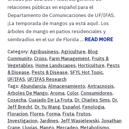
relaciones públicas en español para el
Departamento de Comunicaciones de UF/IFAS.
¡La temporada de mangos ya está aquí!. Los
árboles de mango en patios residenciales y
sembradíos en el sur de Florida ...
READ MORE
Category:
Agribusiness
,
Agriculture
,
Blog
Community
,
Crops
,
Farm Management
,
Fruits &
Vegetables
,
Home Landscapes
,
Horticulture
,
Pests
& Disease
,
Pests & Disease
,
SFYL Hot Topic
,
UF/IFAS
,
UF/IFAS Research
Tags:
Abundancia
,
Almacenamiento
,
Antracnosis
,
Arboles De Mango
,
Aroma
,
Color
,
Consumidores
,
Cosecha
,
Cuajado De La Fruta
,
Dr. Charles Sims
,
Dr.
Jeff Brecht
,
Dr. Yu Wang
,
Español
,
Fenologia
,
Floracion
,
Flores
,
Forma
,
Fruta
,
Frutos
,
Investigacion
,
Jardines
,
Jeff Wasielewski
,
Jonathan
Crane
,
Lluvias
,
Mango
,
Mercadeo
,
Metabolismo
,