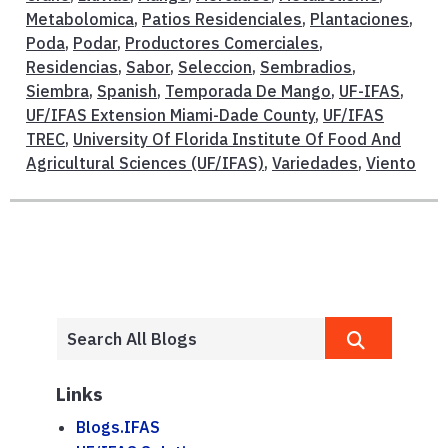
Metabolomica
,
Patios Residenciales
,
Plantaciones
,
Poda
,
Podar
,
Productores Comerciales
,
Residencias
,
Sabor
,
Seleccion
,
Sembradios
,
Siembra
,
Spanish
,
Temporada De Mango
,
UF-IFAS
,
UF/IFAS Extension Miami-Dade County
,
UF/IFAS
TREC
,
University Of Florida Institute Of Food And
Agricultural Sciences (UF/IFAS)
,
Variedades
,
Viento
Links
Blogs.IFAS