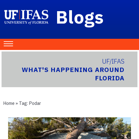
Blogs
UF/IFAS
WHAT'S HAPPENING AROUND
FLORIDA
Home
» Tag:
Podar