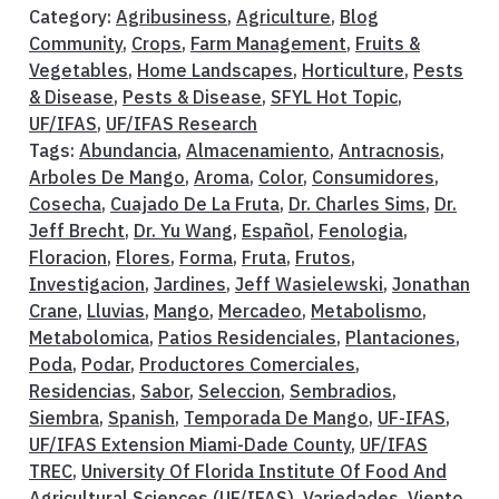
Category:
Agribusiness
,
Agriculture
,
Blog
Community
,
Crops
,
Farm Management
,
Fruits &
Vegetables
,
Home Landscapes
,
Horticulture
,
Pests
& Disease
,
Pests & Disease
,
SFYL Hot Topic
,
UF/IFAS
,
UF/IFAS Research
Tags:
Abundancia
,
Almacenamiento
,
Antracnosis
,
Arboles De Mango
,
Aroma
,
Color
,
Consumidores
,
Cosecha
,
Cuajado De La Fruta
,
Dr. Charles Sims
,
Dr.
Jeff Brecht
,
Dr. Yu Wang
,
Español
,
Fenologia
,
Floracion
,
Flores
,
Forma
,
Fruta
,
Frutos
,
Investigacion
,
Jardines
,
Jeff Wasielewski
,
Jonathan
Crane
,
Lluvias
,
Mango
,
Mercadeo
,
Metabolismo
,
Metabolomica
,
Patios Residenciales
,
Plantaciones
,
Poda
,
Podar
,
Productores Comerciales
,
Residencias
,
Sabor
,
Seleccion
,
Sembradios
,
Siembra
,
Spanish
,
Temporada De Mango
,
UF-IFAS
,
UF/IFAS Extension Miami-Dade County
,
UF/IFAS
TREC
,
University Of Florida Institute Of Food And
Agricultural Sciences (UF/IFAS)
,
Variedades
,
Viento