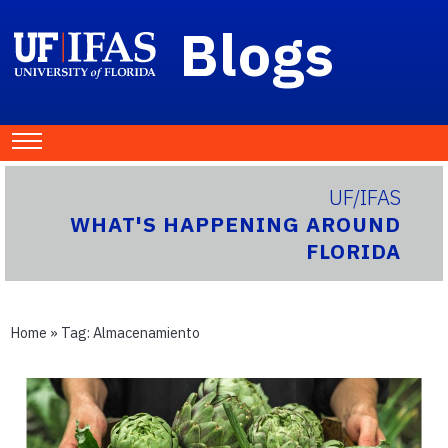
Blogs
UF/IFAS
WHAT'S HAPPENING AROUND
FLORIDA
Home
» Tag:
Almacenamiento