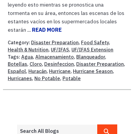
leyendo esto mientras se pronostica una
tormenta en su área, entonces las escenas de los
estantes vacíos en los supermercados locales
estarán ...
READ MORE
Category:
Disaster Preparation
,
Food Safety
,
Health & Nutrition
,
UF/IFAS
,
UF/IFAS Extension
Tags:
Agua
,
Almacenamiento
,
Blanqueador
,
Botellas
,
Cloro
,
Desinfeccion
,
Disaster Preparation
,
Español
,
Huracán
,
Hurricane
,
Hurricane Season
,
Hurricanes
,
No Potable
,
Potable