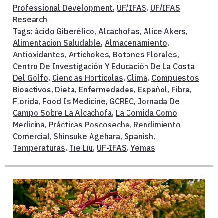
Professional Development
,
UF/IFAS
,
UF/IFAS
Research
Tags:
ácido Giberélico
,
Alcachofas
,
Alice Akers
,
Alimentacion Saludable
,
Almacenamiento
,
Antioxidantes
,
Artichokes
,
Botones Florales
,
Centro De Investigación Y Educación De La Costa
Del Golfo
,
Ciencias Horticolas
,
Clima
,
Compuestos
Bioactivos
,
Dieta
,
Enfermedades
,
Español
,
Fibra
,
Florida
,
Food Is Medicine
,
GCREC
,
Jornada De
Campo Sobre La Alcachofa
,
La Comida Como
Medicina
,
Prácticas Poscosecha
,
Rendimiento
Comercial
,
Shinsuke Agehara
,
Spanish
,
Temperaturas
,
Tie Liu
,
UF-IFAS
,
Yemas