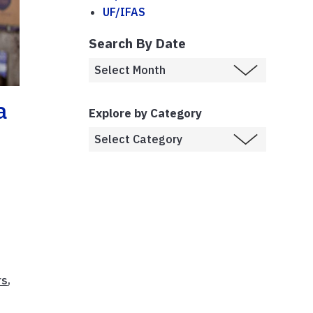
UF/IFAS
Search By Date
a
Explore by Category
rs
,