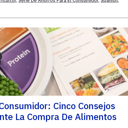
ricultor
,
Serie De Ahorros Para El Consumidor
,
Spanish
,
 Consumidor: Cinco Consejos
ante La Compra De Alimentos