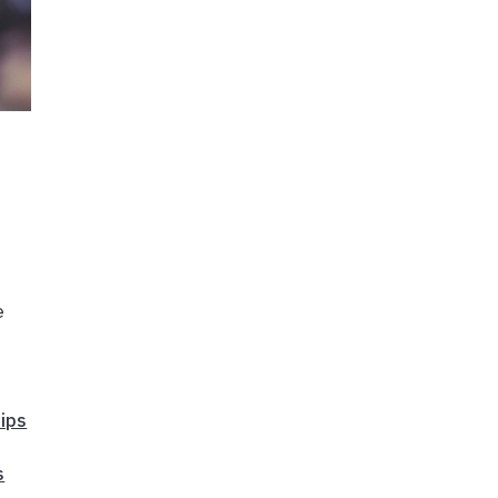
e
hips
s