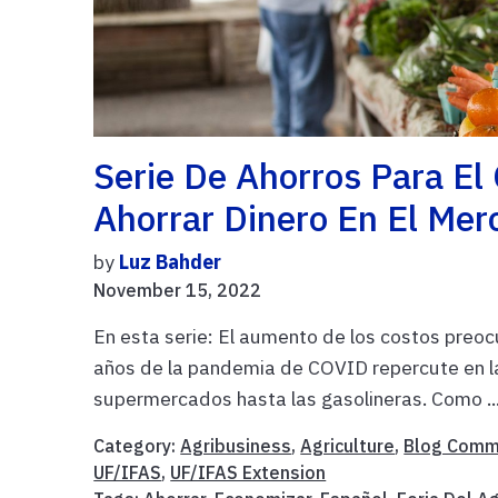
Serie De Ahorros Para El
Ahorrar Dinero En El Mer
by
Luz Bahder
November 15, 2022
En esta serie: El aumento de los costos preo
años de la pandemia de COVID repercute en l
supermercados hasta las gasolineras. Como ..
Category:
Agribusiness
,
Agriculture
,
Blog Comm
UF/IFAS
,
UF/IFAS Extension