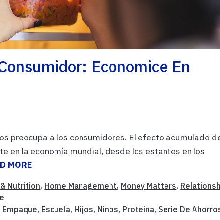
l Consumidor: Economice En
stos preocupa a los consumidores. El efecto acumulado d
e en la economía mundial, desde los estantes en los
D MORE
& Nutrition
,
Home Management
,
Money Matters
,
Relations
fe
,
Empaque
,
Escuela
,
Hijos
,
Ninos
,
Proteina
,
Serie De Ahorro