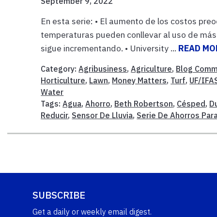
September 9, 2022
En esta serie: • El aumento de los costos preo
temperaturas pueden conllevar al uso de más 
sigue incrementando. • University ...
READ MO
Category:
Agribusiness
,
Agriculture
,
Blog Comm
Horticulture
,
Lawn
,
Money Matters
,
Turf
,
UF/IFA
Water
Tags:
Agua
,
Ahorro
,
Beth Robertson
,
Césped
,
D
Reducir
,
Sensor De Lluvia
,
Serie De Ahorros Par
SUBSCRIBE
Get a daily or weekly email digest.