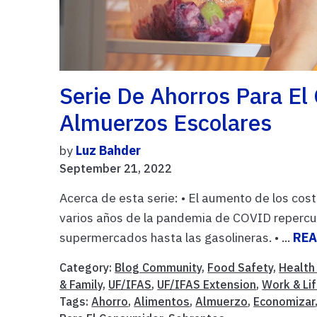
Serie De Ahorros Para E
Almuerzos Escolares
by
Luz Bahder
September 21, 2022
Acerca de esta serie: • El aumento de los co
varios años de la pandemia de COVID repercut
supermercados hasta las gasolineras. • ...
REA
Category:
Blog Community
,
Food Safety
,
Health 
& Family
,
UF/IFAS
,
UF/IFAS Extension
,
Work & Li
Tags:
Ahorro
,
Alimentos
,
Almuerzo
,
Economizar