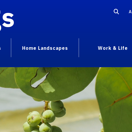
gs
A
s
Home Landscapes
Work & Life