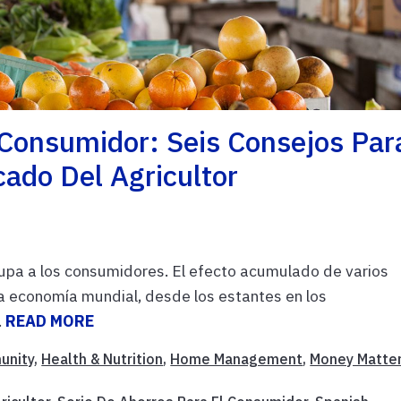
 Consumidor: Seis Consejos Par
cado Del Agricultor
cupa a los consumidores. El efecto acumulado de varios
a economía mundial, desde los estantes en los
.
READ MORE
unity
,
Health & Nutrition
,
Home Management
,
Money Matte