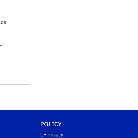
cos
t
,
,
POLICY
UF Privacy