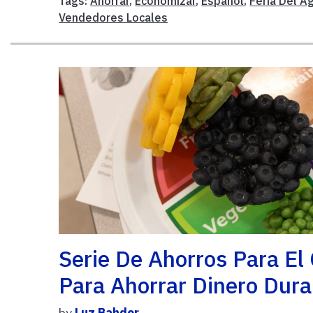
Tags:
Ahorrar
,
Economizar
,
Español
,
Feria Del Ag
Vendedores Locales
Serie De Ahorros Para El
Para Ahorrar Dinero Dur
by
Luz Bahder