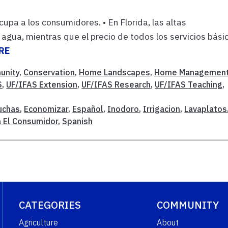
cupa a los consumidores. • En Florida, las altas
agua, mientras que el precio de todos los servicios bási
RE
unity
,
Conservation
,
Home Landscapes
,
Home Managemen
S
,
UF/IFAS Extension
,
UF/IFAS Research
,
UF/IFAS Teaching
,
uchas
,
Economizar
,
Español
,
Inodoro
,
Irrigacion
,
Lavaplatos
a El Consumidor
,
Spanish
CATEGORIES
COMMUNITY
Agriculture
About