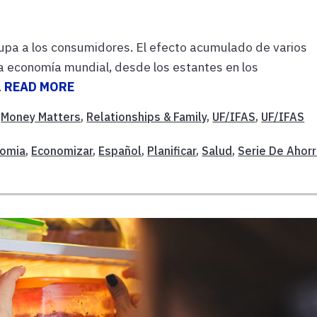
cupa a los consumidores. El efecto acumulado de varios
a economía mundial, desde los estantes en los
.
READ MORE
,
Money Matters
,
Relationships & Family
,
UF/IFAS
,
UF/IFAS
omia
,
Economizar
,
Español
,
Planificar
,
Salud
,
Serie De Ahor