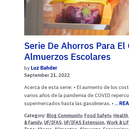
Serie De Ahorros Para E
Almuerzos Escolares
by
Luz Bahder
September 21, 2022
Acerca de esta serie: • El aumento de los co
varios años de la pandemia de COVID repercut
supermercados hasta las gasolineras. • ...
REA
Category:
Blog Community
,
Food Safety
,
Health 
& Family
,
UF/IFAS
,
UF/IFAS Extension
,
Work & Li