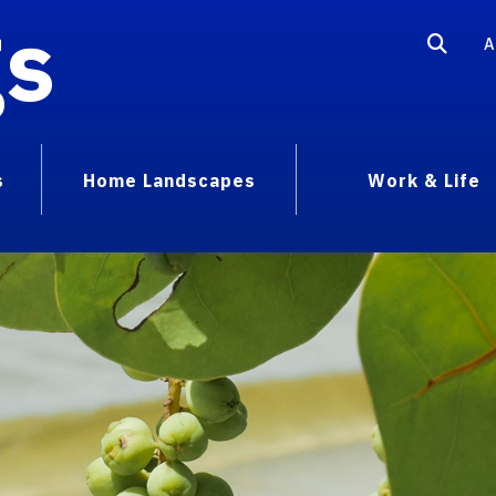
gs
A
s
Home Landscapes
Work & Life