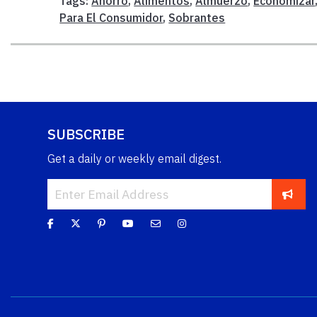
Tags:
Ahorro
,
Alimentos
,
Almuerzo
,
Economizar
Para El Consumidor
,
Sobrantes
SUBSCRIBE
Get a daily or weekly email digest.