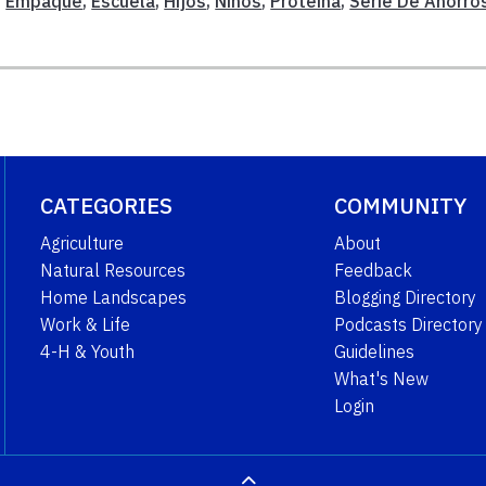
,
Empaque
,
Escuela
,
Hijos
,
Ninos
,
Proteina
,
Serie De Ahorro
CATEGORIES
COMMUNITY
Agriculture
About
Natural Resources
Feedback
Home Landscapes
Blogging Directory
Work & Life
Podcasts Directory
4-H & Youth
Guidelines
What's New
Login