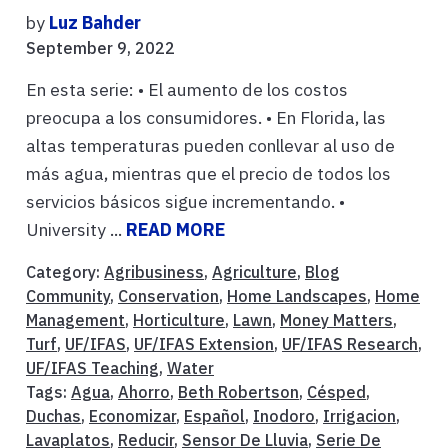
by
Luz Bahder
September 9, 2022
En esta serie: • El aumento de los costos
preocupa a los consumidores. • En Florida, las
altas temperaturas pueden conllevar al uso de
más agua, mientras que el precio de todos los
servicios básicos sigue incrementando. •
University ...
READ MORE
Category:
Agribusiness
,
Agriculture
,
Blog
Community
,
Conservation
,
Home Landscapes
,
Home
Management
,
Horticulture
,
Lawn
,
Money Matters
,
Turf
,
UF/IFAS
,
UF/IFAS Extension
,
UF/IFAS Research
,
UF/IFAS Teaching
,
Water
Tags:
Agua
,
Ahorro
,
Beth Robertson
,
Césped
,
Duchas
,
Economizar
,
Español
,
Inodoro
,
Irrigacion
,
Lavaplatos
,
Reducir
,
Sensor De Lluvia
,
Serie De