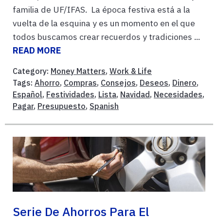
familia de UF/IFAS. La época festiva está a la
vuelta de la esquina y es un momento en el que
todos buscamos crear recuerdos y tradiciones ...
READ MORE
Category:
Money Matters
,
Work & Life
Tags:
Ahorro
,
Compras
,
Consejos
,
Deseos
,
Dinero
,
Español
,
Festividades
,
Lista
,
Navidad
,
Necesidades
,
Pagar
,
Presupuesto
,
Spanish
Serie De Ahorros Para El