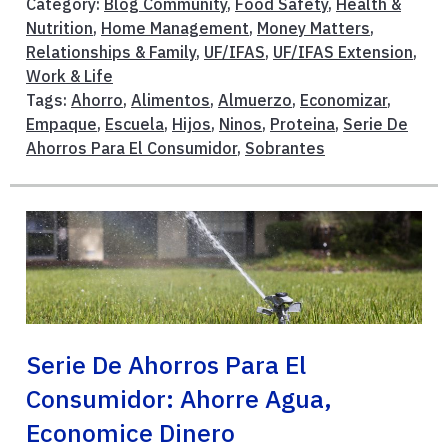
Category:
Blog Community
,
Food Safety
,
Health &
Nutrition
,
Home Management
,
Money Matters
,
Relationships & Family
,
UF/IFAS
,
UF/IFAS Extension
,
Work & Life
Tags:
Ahorro
,
Alimentos
,
Almuerzo
,
Economizar
,
Empaque
,
Escuela
,
Hijos
,
Ninos
,
Proteina
,
Serie De
Ahorros Para El Consumidor
,
Sobrantes
Serie De Ahorros Para El
Consumidor: Ahorre Agua,
Economice Dinero