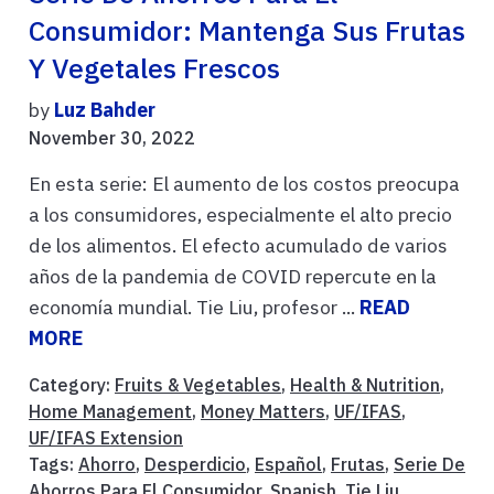
Consumidor: Mantenga Sus Frutas
Y Vegetales Frescos
by
Luz Bahder
November 30, 2022
En esta serie: El aumento de los costos preocupa
a los consumidores, especialmente el alto precio
de los alimentos. El efecto acumulado de varios
años de la pandemia de COVID repercute en la
economía mundial. Tie Liu, profesor ...
READ
MORE
Category:
Fruits & Vegetables
,
Health & Nutrition
,
Home Management
,
Money Matters
,
UF/IFAS
,
UF/IFAS Extension
Tags:
Ahorro
,
Desperdicio
,
Español
,
Frutas
,
Serie De
Ahorros Para El Consumidor
,
Spanish
,
Tie Liu
,