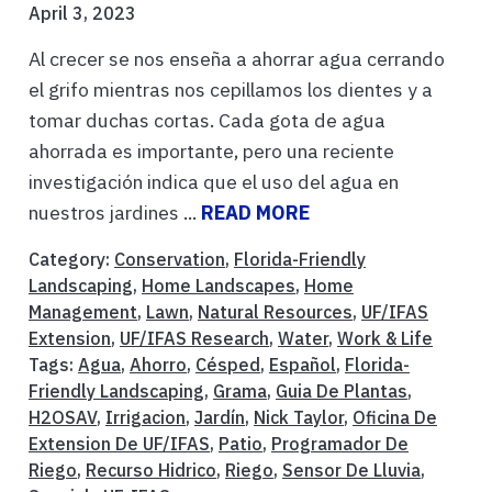
April 3, 2023
Al crecer se nos enseña a ahorrar agua cerrando
el grifo mientras nos cepillamos los dientes y a
tomar duchas cortas. Cada gota de agua
ahorrada es importante, pero una reciente
investigación indica que el uso del agua en
nuestros jardines ...
READ MORE
Category:
Conservation
,
Florida-Friendly
Landscaping
,
Home Landscapes
,
Home
Management
,
Lawn
,
Natural Resources
,
UF/IFAS
Extension
,
UF/IFAS Research
,
Water
,
Work & Life
Tags:
Agua
,
Ahorro
,
Césped
,
Español
,
Florida-
Friendly Landscaping
,
Grama
,
Guia De Plantas
,
H2OSAV
,
Irrigacion
,
Jardín
,
Nick Taylor
,
Oficina De
Extension De UF/IFAS
,
Patio
,
Programador De
Riego
,
Recurso Hidrico
,
Riego
,
Sensor De Lluvia
,