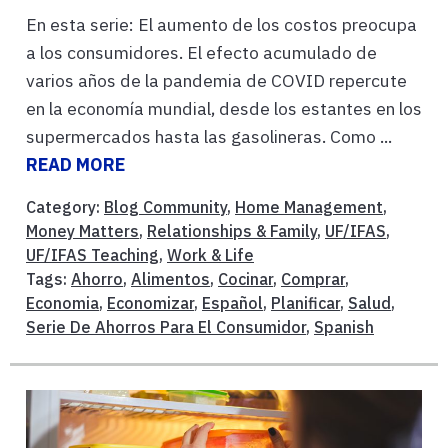
En esta serie: El aumento de los costos preocupa
a los consumidores. El efecto acumulado de
varios años de la pandemia de COVID repercute
en la economía mundial, desde los estantes en los
supermercados hasta las gasolineras. Como ...
READ MORE
Category:
Blog Community
,
Home Management
,
Money Matters
,
Relationships & Family
,
UF/IFAS
,
UF/IFAS Teaching
,
Work & Life
Tags:
Ahorro
,
Alimentos
,
Cocinar
,
Comprar
,
Economia
,
Economizar
,
Español
,
Planificar
,
Salud
,
Serie De Ahorros Para El Consumidor
,
Spanish