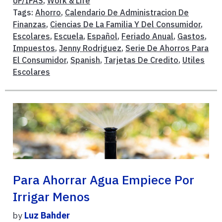
UF/IFAS
,
Work & Life
Tags:
Ahorro
,
Calendario De Administracion De
Finanzas
,
Ciencias De La Familia Y Del Consumidor
,
Escolares
,
Escuela
,
Español
,
Feriado Anual
,
Gastos
,
Impuestos
,
Jenny Rodriguez
,
Serie De Ahorros Para
El Consumidor
,
Spanish
,
Tarjetas De Credito
,
Utiles
Escolares
Para Ahorrar Agua Empiece Por
Irrigar Menos
by
Luz Bahder