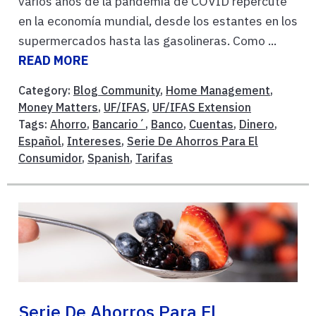
varios años de la pandemia de COVID repercute
en la economía mundial, desde los estantes en los
supermercados hasta las gasolineras. Como ...
READ MORE
Category:
Blog Community
,
Home Management
,
Money Matters
,
UF/IFAS
,
UF/IFAS Extension
Tags:
Ahorro
,
Bancario´
,
Banco
,
Cuentas
,
Dinero
,
Español
,
Intereses
,
Serie De Ahorros Para El
Consumidor
,
Spanish
,
Tarifas
Serie De Ahorros Para El