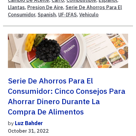
Cambio De Aceite
,
Carro
,
Combustible
,
Español
,
Llantas
,
Presion De Aire
,
Serie De Ahorros Para El
Consumidor
,
Spanish
,
UF-IFAS
,
Vehiculo
Serie De Ahorros Para El
Consumidor: Cinco Consejos Para
Ahorrar Dinero Durante La
Compra De Alimentos
by
Luz Bahder
October 31, 2022