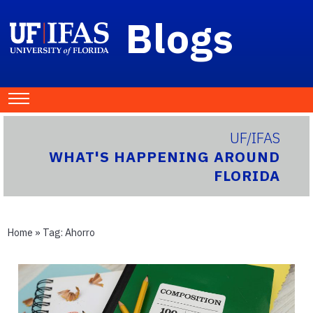
Blogs
UF/IFAS
WHAT'S HAPPENING AROUND
FLORIDA
Home
» Tag:
Ahorro