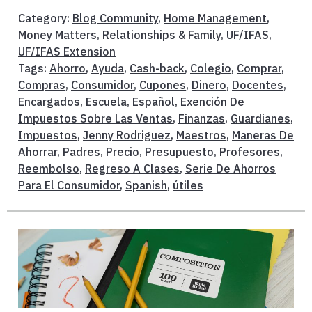
Category:
Blog Community
,
Home Management
,
Money Matters
,
Relationships & Family
,
UF/IFAS
,
UF/IFAS Extension
Tags:
Ahorro
,
Ayuda
,
Cash-back
,
Colegio
,
Comprar
,
Compras
,
Consumidor
,
Cupones
,
Dinero
,
Docentes
,
Encargados
,
Escuela
,
Español
,
Exención De
Impuestos Sobre Las Ventas
,
Finanzas
,
Guardianes
,
Impuestos
,
Jenny Rodriguez
,
Maestros
,
Maneras De
Ahorrar
,
Padres
,
Precio
,
Presupuesto
,
Profesores
,
Reembolso
,
Regreso A Clases
,
Serie De Ahorros
Para El Consumidor
,
Spanish
,
útiles