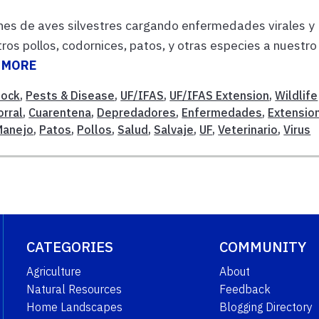
ciones de aves silvestres cargando enfermedades virales y
os pollos, codornices, patos, y otras especies a nuestro
 MORE
tock
,
Pests & Disease
,
UF/IFAS
,
UF/IFAS Extension
,
Wildlife
orral
,
Cuarentena
,
Depredadores
,
Enfermedades
,
Extensio
Manejo
,
Patos
,
Pollos
,
Salud
,
Salvaje
,
UF
,
Veterinario
,
Virus
CATEGORIES
COMMUNITY
Agriculture
About
Natural Resources
Feedback
Home Landscapes
Blogging Directory