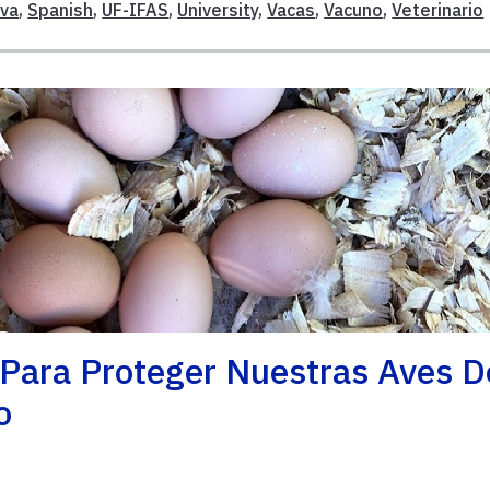
iva
,
Spanish
,
UF-IFAS
,
University
,
Vacas
,
Vacuno
,
Veterinario
 Para Proteger Nuestras Aves D
o