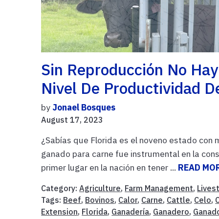
Sin Reproducción No Hay
Nivel De Productividad 
by
Jonael Bosques
August 17, 2023
¿Sabías que Florida es el noveno estado con 
ganado para carne fue instrumental en la const
primer lugar en la nación en tener ...
READ MO
Category:
Agriculture
,
Farm Management
,
Lives
Tags:
Beef
,
Bovinos
,
Calor
,
Carne
,
Cattle
,
Celo
,
Extension
,
Florida
,
Ganadería
,
Ganadero
,
Ganad