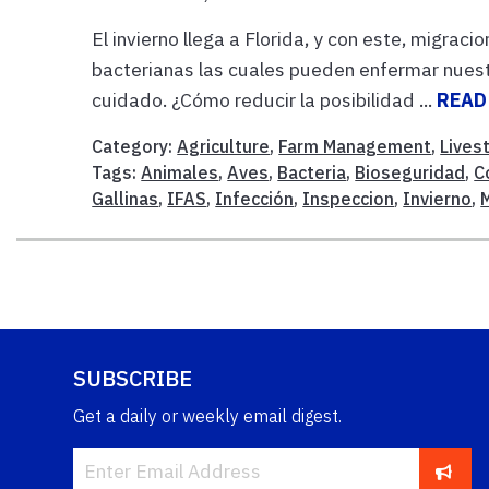
El invierno llega a Florida, y con este, migra
bacterianas las cuales pueden enfermar nuestr
cuidado. ¿Cómo reducir la posibilidad ...
READ
Category:
Agriculture
,
Farm Management
,
Lives
Tags:
Animales
,
Aves
,
Bacteria
,
Bioseguridad
,
C
Gallinas
,
IFAS
,
Infección
,
Inspeccion
,
Invierno
,
SUBSCRIBE
Get a daily or weekly email digest.