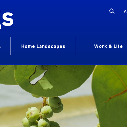
gs
A
s
Home Landscapes
Work & Life