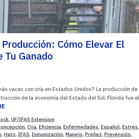
 Producción: Cómo Elevar El
De Tu Ganado
más vacas con cría en Estados Unidos? La producción de
rucción de la economía del Estado del Sol. Florida fue e
RE
tock
,
UF/IFAS Extension
Concepción
,
Cria
,
Eficiencia
,
Enfermedades
,
Español
,
Estres
o
,
Hato
,
IFAS
,
Inmunización
,
Manejo
,
Preñez
,
Prevensión
,