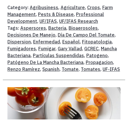
Category:
Agribusiness
,
Agriculture
,
Crops
,
Farm
Management
,
Pests & Disease
,
Professional
Development
,
UF/IFAS
,
UF/IFAS Research
Tags:
Aspersores
,
Bacteria
,
Bioaerosoles
,
Decisiones De Manejo
,
Día De Campo Del Tomate
,
Dispersion
,
Enfermedad
,
Español
,
Fitopatologia
,
Fumigadores
,
Fumigar
,
Gary Vallad
,
GCREC
,
Mancha
Bacteriana
,
Partículas Suspendidas
,
Patogeno
,
Patógeno De La Mancha Bacteriana
,
Propagacion
,
Renzo Ramírez
,
Spanish
,
Tomate
,
Tomates
,
UF-IFAS