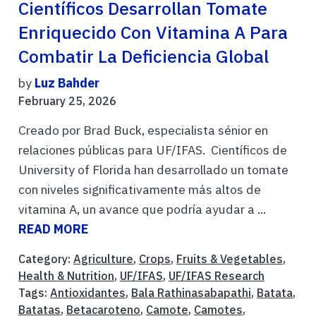
Científicos Desarrollan Tomate
Enriquecido Con Vitamina A Para
Combatir La Deficiencia Global
by
Luz Bahder
February 25, 2026
Creado por Brad Buck, especialista sénior en
relaciones públicas para UF/IFAS. Científicos de
University of Florida han desarrollado un tomate
con niveles significativamente más altos de
vitamina A, un avance que podría ayudar a ...
READ MORE
Category:
Agriculture
,
Crops
,
Fruits & Vegetables
,
Health & Nutrition
,
UF/IFAS
,
UF/IFAS Research
Tags:
Antioxidantes
,
Bala Rathinasabapathi
,
Batata
,
Batatas
,
Betacaroteno
,
Camote
,
Camotes
,