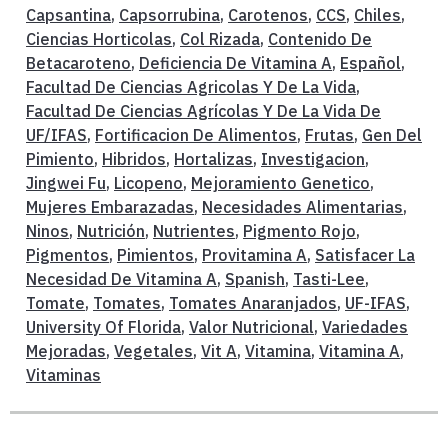
Capsantina
,
Capsorrubina
,
Carotenos
,
CCS
,
Chiles
,
Ciencias Horticolas
,
Col Rizada
,
Contenido De
Betacaroteno
,
Deficiencia De Vitamina A
,
Español
,
Facultad De Ciencias Agricolas Y De La Vida
,
Facultad De Ciencias Agrícolas Y De La Vida De
UF/IFAS
,
Fortificacion De Alimentos
,
Frutas
,
Gen Del
Pimiento
,
Hibridos
,
Hortalizas
,
Investigacion
,
Jingwei Fu
,
Licopeno
,
Mejoramiento Genetico
,
Mujeres Embarazadas
,
Necesidades Alimentarias
,
Ninos
,
Nutrición
,
Nutrientes
,
Pigmento Rojo
,
Pigmentos
,
Pimientos
,
Provitamina A
,
Satisfacer La
Necesidad De Vitamina A
,
Spanish
,
Tasti-Lee
,
Tomate
,
Tomates
,
Tomates Anaranjados
,
UF-IFAS
,
University Of Florida
,
Valor Nutricional
,
Variedades
Mejoradas
,
Vegetales
,
Vit A
,
Vitamina
,
Vitamina A
,
Vitaminas