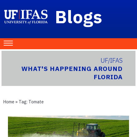
Blogs
UF/IFAS
WHAT'S HAPPENING AROUND
FLORIDA
Home
» Tag:
Tomate