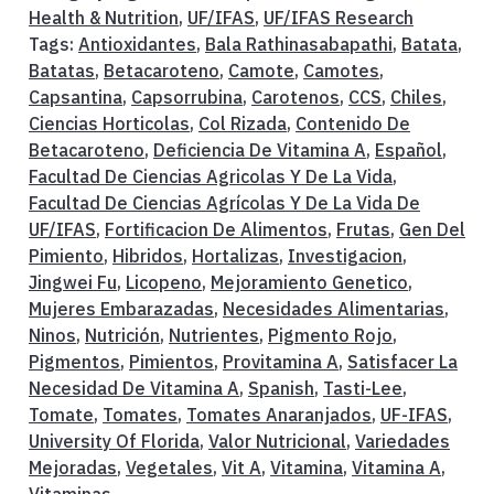
Health & Nutrition
,
UF/IFAS
,
UF/IFAS Research
Tags:
Antioxidantes
,
Bala Rathinasabapathi
,
Batata
,
Batatas
,
Betacaroteno
,
Camote
,
Camotes
,
Capsantina
,
Capsorrubina
,
Carotenos
,
CCS
,
Chiles
,
Ciencias Horticolas
,
Col Rizada
,
Contenido De
Betacaroteno
,
Deficiencia De Vitamina A
,
Español
,
Facultad De Ciencias Agricolas Y De La Vida
,
Facultad De Ciencias Agrícolas Y De La Vida De
UF/IFAS
,
Fortificacion De Alimentos
,
Frutas
,
Gen Del
Pimiento
,
Hibridos
,
Hortalizas
,
Investigacion
,
Jingwei Fu
,
Licopeno
,
Mejoramiento Genetico
,
Mujeres Embarazadas
,
Necesidades Alimentarias
,
Ninos
,
Nutrición
,
Nutrientes
,
Pigmento Rojo
,
Pigmentos
,
Pimientos
,
Provitamina A
,
Satisfacer La
Necesidad De Vitamina A
,
Spanish
,
Tasti-Lee
,
Tomate
,
Tomates
,
Tomates Anaranjados
,
UF-IFAS
,
University Of Florida
,
Valor Nutricional
,
Variedades
Mejoradas
,
Vegetales
,
Vit A
,
Vitamina
,
Vitamina A
,