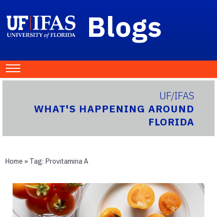
Blogs
UF/IFAS
WHAT'S HAPPENING AROUND
FLORIDA
Home
» Tag:
Provitamina A