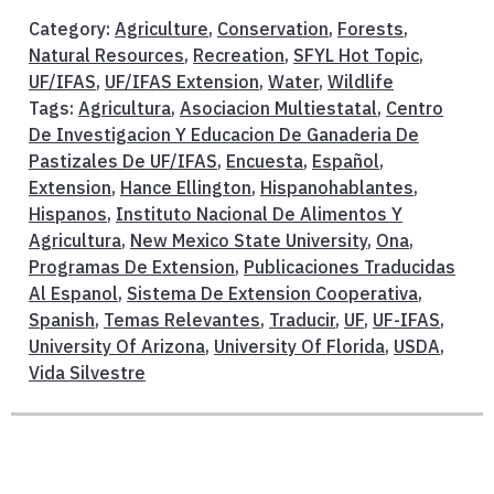
Category:
Agriculture
,
Conservation
,
Forests
,
Natural Resources
,
Recreation
,
SFYL Hot Topic
,
UF/IFAS
,
UF/IFAS Extension
,
Water
,
Wildlife
Tags:
Agricultura
,
Asociacion Multiestatal
,
Centro
De Investigacion Y Educacion De Ganaderia De
Pastizales De UF/IFAS
,
Encuesta
,
Español
,
Extension
,
Hance Ellington
,
Hispanohablantes
,
Hispanos
,
Instituto Nacional De Alimentos Y
Agricultura
,
New Mexico State University
,
Ona
,
Programas De Extension
,
Publicaciones Traducidas
Al Espanol
,
Sistema De Extension Cooperativa
,
Spanish
,
Temas Relevantes
,
Traducir
,
UF
,
UF-IFAS
,
University Of Arizona
,
University Of Florida
,
USDA
,
Vida Silvestre