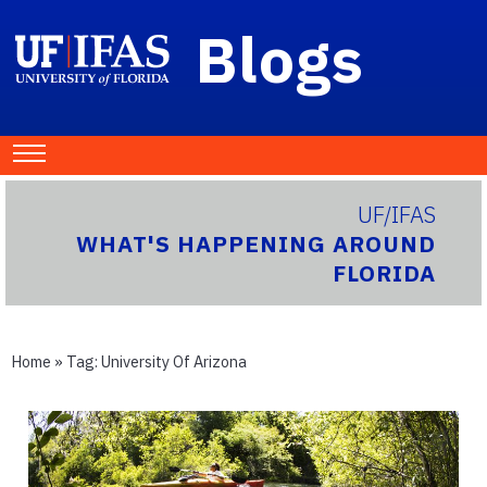
Blogs
UF/IFAS
WHAT'S HAPPENING AROUND
FLORIDA
Home
» Tag:
University Of Arizona