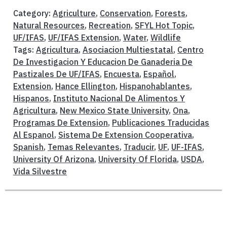
Category:
Agriculture
,
Conservation
,
Forests
,
Natural Resources
,
Recreation
,
SFYL Hot Topic
,
UF/IFAS
,
UF/IFAS Extension
,
Water
,
Wildlife
Tags:
Agricultura
,
Asociacion Multiestatal
,
Centro
De Investigacion Y Educacion De Ganaderia De
Pastizales De UF/IFAS
,
Encuesta
,
Español
,
Extension
,
Hance Ellington
,
Hispanohablantes
,
Hispanos
,
Instituto Nacional De Alimentos Y
Agricultura
,
New Mexico State University
,
Ona
,
Programas De Extension
,
Publicaciones Traducidas
Al Espanol
,
Sistema De Extension Cooperativa
,
Spanish
,
Temas Relevantes
,
Traducir
,
UF
,
UF-IFAS
,
University Of Arizona
,
University Of Florida
,
USDA
,
Vida Silvestre