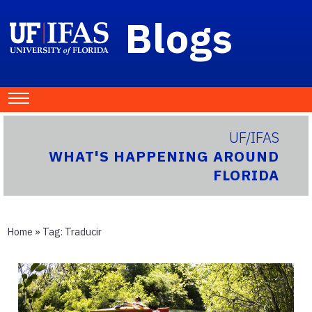
Blogs
UF/IFAS
WHAT'S HAPPENING AROUND
FLORIDA
Home
» Tag:
Traducir