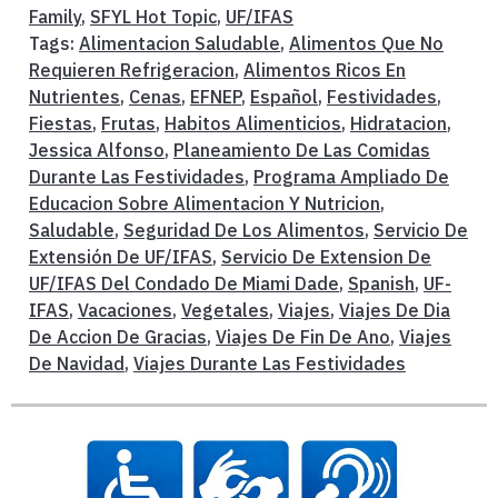
Family
,
SFYL Hot Topic
,
UF/IFAS
Tags:
Alimentacion Saludable
,
Alimentos Que No
Requieren Refrigeracion
,
Alimentos Ricos En
Nutrientes
,
Cenas
,
EFNEP
,
Español
,
Festividades
,
Fiestas
,
Frutas
,
Habitos Alimenticios
,
Hidratacion
,
Jessica Alfonso
,
Planeamiento De Las Comidas
Durante Las Festividades
,
Programa Ampliado De
Educacion Sobre Alimentacion Y Nutricion
,
Saludable
,
Seguridad De Los Alimentos
,
Servicio De
Extensión De UF/IFAS
,
Servicio De Extension De
UF/IFAS Del Condado De Miami Dade
,
Spanish
,
UF-
IFAS
,
Vacaciones
,
Vegetales
,
Viajes
,
Viajes De Dia
De Accion De Gracias
,
Viajes De Fin De Ano
,
Viajes
De Navidad
,
Viajes Durante Las Festividades