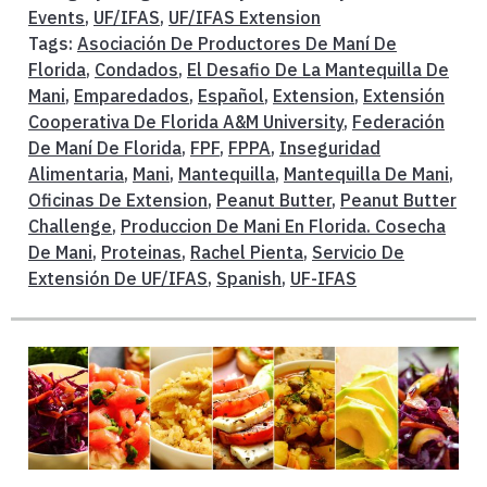
Events
,
UF/IFAS
,
UF/IFAS Extension
Tags:
Asociación De Productores De Maní De
Florida
,
Condados
,
El Desafio De La Mantequilla De
Mani
,
Emparedados
,
Español
,
Extension
,
Extensión
Cooperativa De Florida A&M University
,
Federación
De Maní De Florida
,
FPF
,
FPPA
,
Inseguridad
Alimentaria
,
Mani
,
Mantequilla
,
Mantequilla De Mani
,
Oficinas De Extension
,
Peanut Butter
,
Peanut Butter
Challenge
,
Produccion De Mani En Florida. Cosecha
De Mani
,
Proteinas
,
Rachel Pienta
,
Servicio De
Extensión De UF/IFAS
,
Spanish
,
UF-IFAS