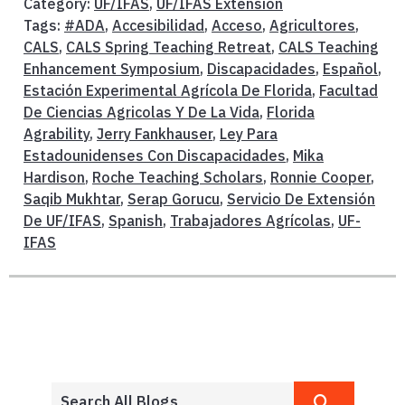
Category:
UF/IFAS
,
UF/IFAS Extension
Tags:
#ADA
,
Accesibilidad
,
Acceso
,
Agricultores
,
CALS
,
CALS Spring Teaching Retreat
,
CALS Teaching
Enhancement Symposium
,
Discapacidades
,
Español
,
Estación Experimental Agrícola De Florida
,
Facultad
De Ciencias Agricolas Y De La Vida
,
Florida
Agrability
,
Jerry Fankhauser
,
Ley Para
Estadounidenses Con Discapacidades
,
Mika
Hardison
,
Roche Teaching Scholars
,
Ronnie Cooper
,
Saqib Mukhtar
,
Serap Gorucu
,
Servicio De Extensión
De UF/IFAS
,
Spanish
,
Trabajadores Agrícolas
,
UF-
IFAS