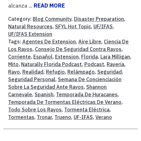
alcanza ...
READ MORE
Category:
Blog Community
,
Disaster Preparation
,
Natural Resources
,
SFYL Hot Topic
,
UF/IFAS
,
UF/IFAS Extension
Tags:
Agentes De Extension
,
Aire Libre
,
Ciencia De
Los Rayos
,
Consejo De Seguridad Contra Rayos
,
Corriente
,
Español
,
Extension
,
Florida
,
Lara Milligan
,
Mito
,
Naturally Florida Podcast
,
Podcast
,
Rayeria
,
Rayo
,
Realidad
,
Refugio
,
Relámpago
,
Seguridad
,
Seguridad Personal
,
Semana De Concienciación
Sobre La Seguridad Ante Rayos
,
Shannon
Carnevale
,
Spanish
,
Temporada De Huracanes
,
Temporada De Tormentas Eléctricas De Verano
,
Todo Sobre Los Rayos
,
Tormenta Eléctrica
,
Tormentas
,
Tronar
,
Trueno
,
UF-IFAS
,
Verano