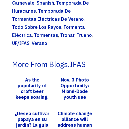
Carnevale
,
Spanish
,
Temporada De
Huracanes
,
Temporada De
Tormentas Eléctricas De Verano
,
Todo Sobre Los Rayos
,
Tormenta
Eléctrica
,
Tormentas
,
Tronar
,
Trueno
,
UF/IFAS
,
Verano
More From Blogs.IFAS
As the
Nov. 3 Photo
popularity of
Opportunity:
craft beer
Miami-Dade
keeps soaring,
youth use
a Florida
school holiday
brewer praises
to reel in sea
¿Desea cultivar
Climate change
UF hops
learning with
papaya en su
alliance will
research
Florida S...
jardín? La guía
address human