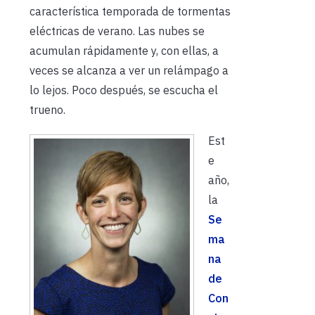
característica temporada de tormentas
eléctricas de verano. Las nubes se
acumulan rápidamente y, con ellas, a
veces se alcanza a ver un relámpago a
lo lejos. Poco después, se escucha el
trueno.
Est
e
año,
la
Se
ma
na
de
Con