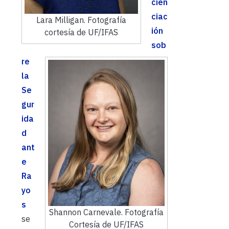
cien
ciac
Lara Milligan. Fotografía
ión
cortesía de UF/IFAS
sob
re
la
Se
gur
ida
d
ant
e
Ra
yo
s
Shannon Carnevale. Fotografía
se
Cortesía de UF/IFAS