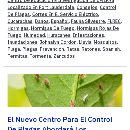
Centro De Educación E Investigación De UF/IFAS
Localizado En Fort Lauderdale
,
Consejos
,
Control
De Plagas
,
Cortes En El Servicio Eléctrico
,
Cucarachas
,
Danos
,
Español
,
Fauna Silvestre
,
FLREC
,
Hormigas
,
Hormigas De Fuego
,
Hormigas Rojas De
Fuego
,
Humedad
,
Huracanes
,
Infestaciones
,
Inundaciones
,
Johnalyn Gordon
,
Lluvia
,
Mosquitos
,
Plaga
,
Plagas
,
Prevencion
,
Ratas
,
Ratones
,
Spanish
,
Termitas
,
Tormenta
,
Zancudos
El Nuevo Centro Para El Control
De Plagas Abordará Los