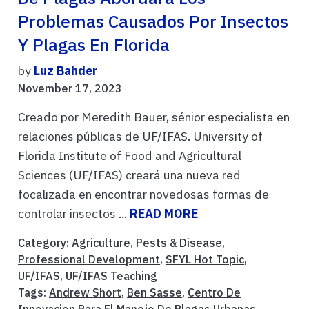
Problemas Causados Por Insectos
Y Plagas En Florida
by
Luz Bahder
November 17, 2023
Creado por Meredith Bauer, sénior especialista en
relaciones públicas de UF/IFAS. University of
Florida Institute of Food and Agricultural
Sciences (UF/IFAS) creará una nueva red
focalizada en encontrar novedosas formas de
controlar insectos ...
READ MORE
Category:
Agriculture
,
Pests & Disease
,
Professional Development
,
SFYL Hot Topic
,
UF/IFAS
,
UF/IFAS Teaching
Tags:
Andrew Short
,
Ben Sasse
,
Centro De
Innovacion Para El Manejo De Plagas Urbanas
,