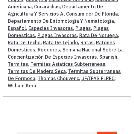
Americana
,
Cucarachas
,
Departamento De
Agricultura Y Servicios Al Consumidor De Florida
,
Departamento De Entomologia Y Nematologia
,
Español
,
Especies Invasoras
,
Plagas
,
Plagas
Domesticas
,
Plagas Invasoras
,
Rata De Noruega
,
Rata De Techo
,
Rata De Tejado
,
Ratas
,
Ratones
Domesticos
,
Roedores
,
Semana Nacional Sobre La
Concientización De Especies Invasoras
,
Spanish
,
Termitas
,
Termitas Asiaticas Subterraneas
,
Termitas De Madera Seca
,
Termitas Subterraneas
De Formosa
,
Thomas Chouvenc
,
UF/IFAS FLREC
,
William Kern