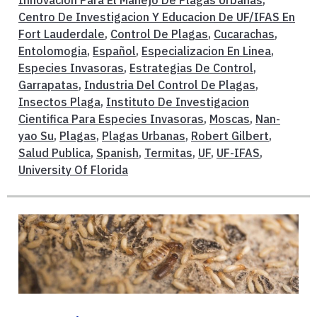
Centro De Investigacion Y Educacion De UF/IFAS En
Fort Lauderdale
,
Control De Plagas
,
Cucarachas
,
Entolomogia
,
Español
,
Especializacion En Linea
,
Especies Invasoras
,
Estrategias De Control
,
Garrapatas
,
Industria Del Control De Plagas
,
Insectos Plaga
,
Instituto De Investigacion
Cientifica Para Especies Invasoras
,
Moscas
,
Nan-
yao Su
,
Plagas
,
Plagas Urbanas
,
Robert Gilbert
,
Salud Publica
,
Spanish
,
Termitas
,
UF
,
UF-IFAS
,
University Of Florida