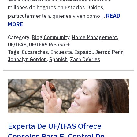
millones de hogares en Estados Unidos,
particularmente a quienes viven como ...
READ
MORE
Category:
Blog Community
,
Home Management
,
UF/IFAS
,
UF/IFAS Research
Tags:
Cucarachas
,
Encuesta
,
Español
,
Jerrod Penn
,
Johnalyn Gordon
,
Spanish
,
Zach DeVries
Experta De UF/IFAS Ofrece
Consejos Para El Control De