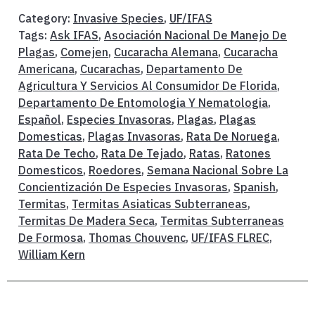
Category:
Invasive Species
,
UF/IFAS
Tags:
Ask IFAS
,
Asociación Nacional De Manejo De
Plagas
,
Comejen
,
Cucaracha Alemana
,
Cucaracha
Americana
,
Cucarachas
,
Departamento De
Agricultura Y Servicios Al Consumidor De Florida
,
Departamento De Entomologia Y Nematologia
,
Español
,
Especies Invasoras
,
Plagas
,
Plagas
Domesticas
,
Plagas Invasoras
,
Rata De Noruega
,
Rata De Techo
,
Rata De Tejado
,
Ratas
,
Ratones
Domesticos
,
Roedores
,
Semana Nacional Sobre La
Concientización De Especies Invasoras
,
Spanish
,
Termitas
,
Termitas Asiaticas Subterraneas
,
Termitas De Madera Seca
,
Termitas Subterraneas
De Formosa
,
Thomas Chouvenc
,
UF/IFAS FLREC
,
William Kern