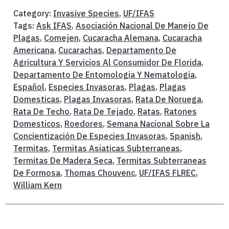
Category:
Invasive Species
,
UF/IFAS
Tags:
Ask IFAS
,
Asociación Nacional De Manejo De
Plagas
,
Comejen
,
Cucaracha Alemana
,
Cucaracha
Americana
,
Cucarachas
,
Departamento De
Agricultura Y Servicios Al Consumidor De Florida
,
Departamento De Entomologia Y Nematologia
,
Español
,
Especies Invasoras
,
Plagas
,
Plagas
Domesticas
,
Plagas Invasoras
,
Rata De Noruega
,
Rata De Techo
,
Rata De Tejado
,
Ratas
,
Ratones
Domesticos
,
Roedores
,
Semana Nacional Sobre La
Concientización De Especies Invasoras
,
Spanish
,
Termitas
,
Termitas Asiaticas Subterraneas
,
Termitas De Madera Seca
,
Termitas Subterraneas
De Formosa
,
Thomas Chouvenc
,
UF/IFAS FLREC
,
William Kern