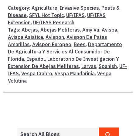
Category:
Agriculture
,
Invasive Species
,
Pests &
Disease
,
SFYL Hot Topic
,
UF/IFAS
,
UF/IFAS
Extension
,
UF/IFAS Research
Tags:
Abejas
,
Abejas Meliferas
,
Amy Vu
,
Avispa
,
Avispa Asiatica
,
Avispon
,
Avispon De Patas
Amarillas
,
Avispon Europeo
,
Bees
,
Departamento
De Agricultura Y Servicios Al Consumidor De
Florida
,
Español
,
Laboratorio De Investigacion Y
Extension De Abejas Meliferas
,
Larvas
,
Spanish
,
UF-
IFAS
,
Vespa Crabro
,
Vespa Mandarinia
,
Vespa
Velutina