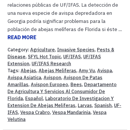
relaciones públicas de UF/IFAS. La detección de
una nueva especie de avispa depredadora en
Georgia podría significar problemas para la
población de abejas melíferas de Florida si éste ...
READ MORE
Category:
Agriculture
,
Invasive Species
,
Pests &
Disease
,
SFYL Hot Topic
,
UF/IFAS
,
UF/IFAS
Extension
,
UF/IFAS Research
Tags:
Abejas
,
Abejas Meliferas
,
Amy Vu
,
Avispa
,
Avispa Asiatica
,
Avispon
,
Avispon De Patas
Amarillas
,
Avispon Europeo
,
Bees
,
Departamento
De Agricultura Y Servicios Al Consumidor De
Florida
,
Español
,
Laboratorio De Investigacion Y
Extension De Abejas Meliferas
,
Larvas
,
Spanish
,
UF-
IFAS
,
Vespa Crabro
,
Vespa Mandarinia
,
Vespa
Velutina