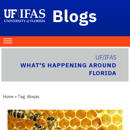
Blogs
UF/IFAS
WHAT'S HAPPENING AROUND
FLORIDA
Home
» Tag:
Abejas