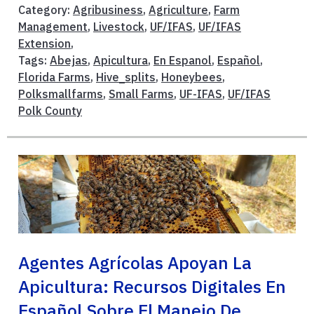
Category:
Agribusiness
,
Agriculture
,
Farm
Management
,
Livestock
,
UF/IFAS
,
UF/IFAS
Extension
,
Tags:
Abejas
,
Apicultura
,
En Espanol
,
Español
,
Florida Farms
,
Hive_splits
,
Honeybees
,
Polksmallfarms
,
Small Farms
,
UF-IFAS
,
UF/IFAS
Polk County
Agentes Agrícolas Apoyan La
Apicultura: Recursos Digitales En
Español Sobre El Manejo De