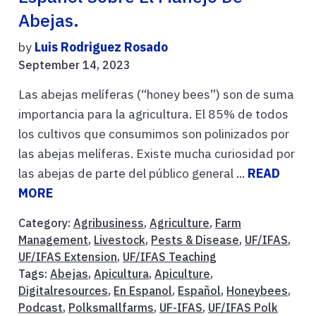
Abejas.
by
Luis Rodriguez Rosado
September 14, 2023
Las abejas melíferas (“honey bees”) son de suma
importancia para la agricultura. El 85% de todos
los cultivos que consumimos son polinizados por
las abejas melíferas. Existe mucha curiosidad por
las abejas de parte del público general ...
READ
MORE
Category:
Agribusiness
,
Agriculture
,
Farm
Management
,
Livestock
,
Pests & Disease
,
UF/IFAS
,
UF/IFAS Extension
,
UF/IFAS Teaching
Tags:
Abejas
,
Apicultura
,
Apiculture
,
Digitalresources
,
En Espanol
,
Español
,
Honeybees
,
Podcast
,
Polksmallfarms
,
UF-IFAS
,
UF/IFAS Polk