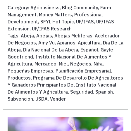
Category:
Agribusiness
,
Blog Community
,
Farm
Management
,
Money Matters
,
Professional
Development
,
SFYL Hot Topic
,
UF/IFAS
,
UF/IFAS
Extension
,
UF/IFAS Research
Tags:
Abeja
,
Abejas
,
Abejas Meliferas
,
Acelerador
De Negocios
,
Amy Vu
,
Apiarios
,
Apicultura
,
Dia De La
Abeja
,
Día Nacional De La Abeja
,
Español
,
Gayle
Goodfriend
,
Instituto Nacional De Alimentos Y
Agricultura
,
Mercadeo
,
Miel
,
Negocios
,
Nifa
,
Pequeñas Empresas
,
Planificación Empresarial
,
Productos
,
Programa De Desarrollo De Agricultores
Y Ganaderos Principiantes Del Instituto Nacional
De Alimentos Y Agricultura
,
Seguridad
,
Spanish
,
Subvencion
,
USDA
,
Vender