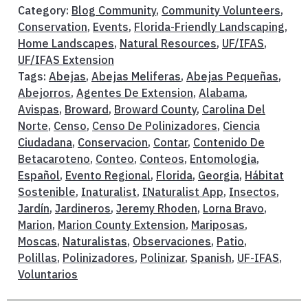
Category:
Blog Community
,
Community Volunteers
,
Conservation
,
Events
,
Florida-Friendly Landscaping
,
Home Landscapes
,
Natural Resources
,
UF/IFAS
,
UF/IFAS Extension
Tags:
Abejas
,
Abejas Meliferas
,
Abejas Pequeñas
,
Abejorros
,
Agentes De Extension
,
Alabama
,
Avispas
,
Broward
,
Broward County
,
Carolina Del
Norte
,
Censo
,
Censo De Polinizadores
,
Ciencia
Ciudadana
,
Conservacion
,
Contar
,
Contenido De
Betacaroteno
,
Conteo
,
Conteos
,
Entomologia
,
Español
,
Evento Regional
,
Florida
,
Georgia
,
Hábitat
Sostenible
,
Inaturalist
,
INaturalist App
,
Insectos
,
Jardín
,
Jardineros
,
Jeremy Rhoden
,
Lorna Bravo
,
Marion
,
Marion County Extension
,
Mariposas
,
Moscas
,
Naturalistas
,
Observaciones
,
Patio
,
Polillas
,
Polinizadores
,
Polinizar
,
Spanish
,
UF-IFAS
,
Voluntarios