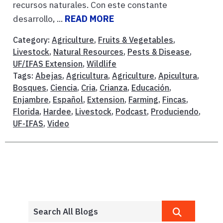
recursos naturales. Con este constante
desarrollo, ...
READ MORE
Category:
Agriculture
,
Fruits & Vegetables
,
Livestock
,
Natural Resources
,
Pests & Disease
,
UF/IFAS Extension
,
Wildlife
Tags:
Abejas
,
Agricultura
,
Agriculture
,
Apicultura
,
Bosques
,
Ciencia
,
Cria
,
Crianza
,
Educación
,
Enjambre
,
Español
,
Extension
,
Farming
,
Fincas
,
Florida
,
Hardee
,
Livestock
,
Podcast
,
Produciendo
,
UF-IFAS
,
Video