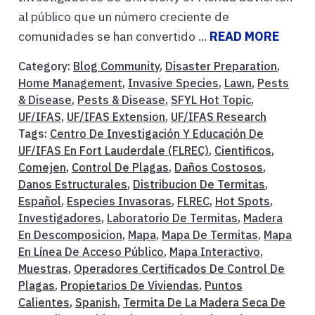
al público que un número creciente de
comunidades se han convertido ...
READ MORE
Category:
Blog Community
,
Disaster Preparation
,
Home Management
,
Invasive Species
,
Lawn
,
Pests
& Disease
,
Pests & Disease
,
SFYL Hot Topic
,
UF/IFAS
,
UF/IFAS Extension
,
UF/IFAS Research
Tags:
Centro De Investigación Y Educación De
UF/IFAS En Fort Lauderdale (FLREC)
,
Cientificos
,
Comejen
,
Control De Plagas
,
Daños Costosos
,
Danos Estructurales
,
Distribucion De Termitas
,
Español
,
Especies Invasoras
,
FLREC
,
Hot Spots
,
Investigadores
,
Laboratorio De Termitas
,
Madera
En Descomposicion
,
Mapa
,
Mapa De Termitas
,
Mapa
En Línea De Acceso Público
,
Mapa Interactivo
,
Muestras
,
Operadores Certificados De Control De
Plagas
,
Propietarios De Viviendas
,
Puntos
Calientes
,
Spanish
,
Termita De La Madera Seca De