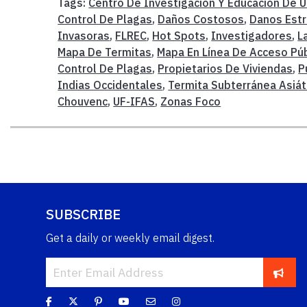
Tags:
Centro De Investigación Y Educación De U
Control De Plagas
,
Daños Costosos
,
Danos Estr
Invasoras
,
FLREC
,
Hot Spots
,
Investigadores
,
L
Mapa De Termitas
,
Mapa En Línea De Acceso Púb
Control De Plagas
,
Propietarios De Viviendas
,
P
Indias Occidentales
,
Termita Subterránea Asiát
Chouvenc
,
UF-IFAS
,
Zonas Foco
SUBSCRIBE
Get a daily or weekly email digest.