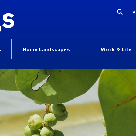
gs
A
s
Home Landscapes
Work & Life