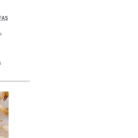
IFAS
n
,
s