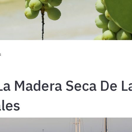
s
La Madera Seca De L
ales