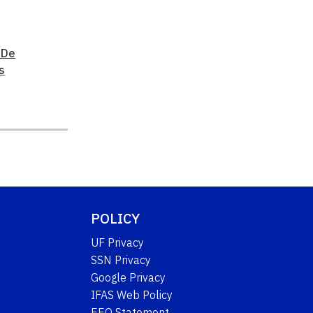
 De
s
POLICY
UF Privacy
SSN Privacy
Google Privacy
IFAS Web Policy
EEO Statement