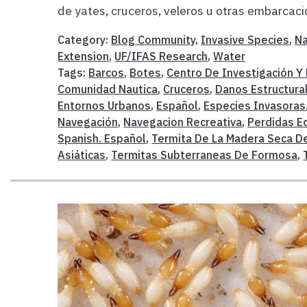
de yates, cruceros, veleros u otras embarcacio
Category:
Blog Community
,
Invasive Species
,
Na
Extension
,
UF/IFAS Research
,
Water
Tags:
Barcos
,
Botes
,
Centro De Investigación Y
Comunidad Nautica
,
Cruceros
,
Danos Estructura
Entornos Urbanos
,
Español
,
Especies Invasoras
Navegación
,
Navegacion Recreativa
,
Perdidas E
Spanish. Español
,
Termita De La Madera Seca De
Asiáticas
,
Termitas Subterraneas De Formosa
,