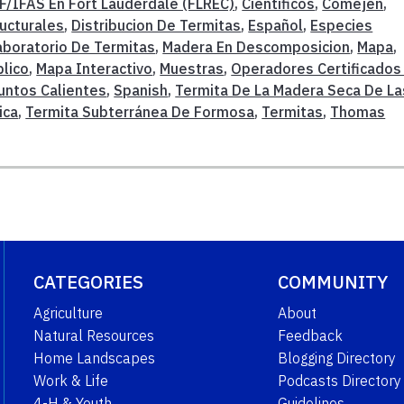
F/IFAS En Fort Lauderdale (FLREC)
,
Cientificos
,
Comejen
,
ucturales
,
Distribucion De Termitas
,
Español
,
Especies
aboratorio De Termitas
,
Madera En Descomposicion
,
Mapa
,
lico
,
Mapa Interactivo
,
Muestras
,
Operadores Certificados
untos Calientes
,
Spanish
,
Termita De La Madera Seca De La
ica
,
Termita Subterránea De Formosa
,
Termitas
,
Thomas
CATEGORIES
COMMUNITY
Agriculture
About
Natural Resources
Feedback
Home Landscapes
Blogging Directory
Work & Life
Podcasts Directory
4-H & Youth
Guidelines