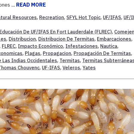
nes ...
READ MORE
tural Resources
,
Recreation
,
SFYL Hot Topic
,
UF/IFAS
,
UF/
 Educación De UF/IFAS En Fort Lauderdale (FLREC)
,
Comeje
les
,
Distribucion
,
Distribucion De Termitas
,
Embarcaciones
,
,
FLREC
,
Impacto Económico
,
Infestaciones
,
Nautica
,
conomicas
,
Plagas
,
Propagacion
,
Propagación De Termitas
,
 Las Indias Occidentales
,
Termitas
,
Termitas Subterránea
Thomas Chouvenc
,
UF-IFAS
,
Veleros
,
Yates