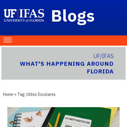
Blogs
UF/IFAS
WHAT'S HAPPENING AROUND
FLORIDA
Home
» Tag:
Utiles Escolares