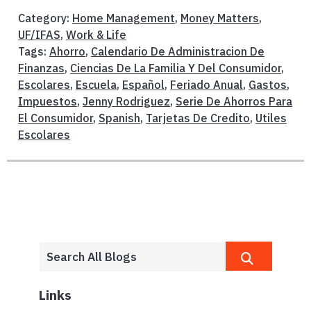
Category:
Home Management
,
Money Matters
,
UF/IFAS
,
Work & Life
Tags:
Ahorro
,
Calendario De Administracion De
Finanzas
,
Ciencias De La Familia Y Del Consumidor
,
Escolares
,
Escuela
,
Español
,
Feriado Anual
,
Gastos
,
Impuestos
,
Jenny Rodriguez
,
Serie De Ahorros Para
El Consumidor
,
Spanish
,
Tarjetas De Credito
,
Utiles
Escolares
Links