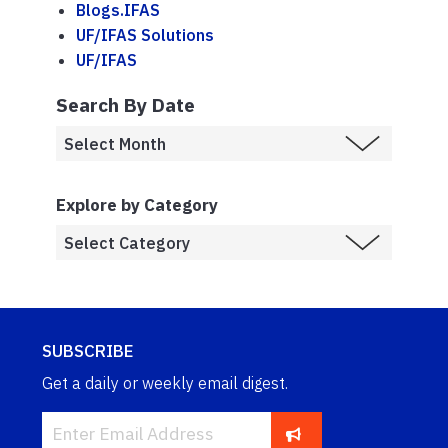
Blogs.IFAS
UF/IFAS Solutions
UF/IFAS
Search By Date
Explore by Category
SUBSCRIBE
Get a daily or weekly email digest.