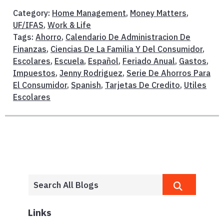
Category:
Home Management
,
Money Matters
,
UF/IFAS
,
Work & Life
Tags:
Ahorro
,
Calendario De Administracion De
Finanzas
,
Ciencias De La Familia Y Del Consumidor
,
Escolares
,
Escuela
,
Español
,
Feriado Anual
,
Gastos
,
Impuestos
,
Jenny Rodriguez
,
Serie De Ahorros Para
El Consumidor
,
Spanish
,
Tarjetas De Credito
,
Utiles
Escolares
Links