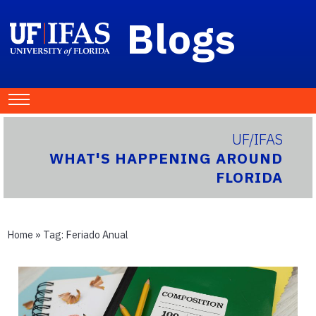
Blogs
UF/IFAS
WHAT'S HAPPENING AROUND
FLORIDA
Home
» Tag:
Feriado Anual