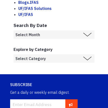
Blogs.IFAS
UF/IFAS Solutions
UF/IFAS
Search By Date
Explore by Category
SUBSCRIBE
Get a daily or weekly email digest.