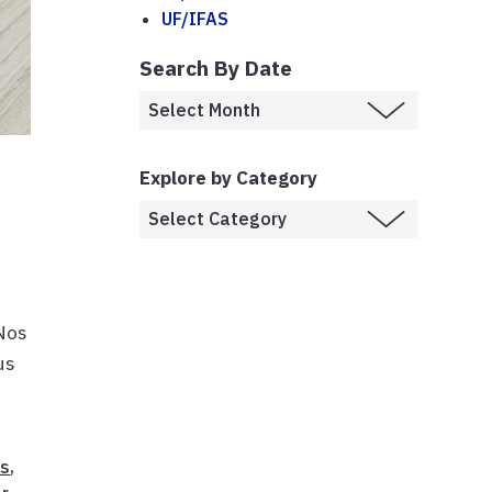
UF/IFAS
Search By Date
Explore by Category
 Nos
us
es
,