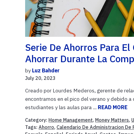
Serie De Ahorros Para El
Ahorrar Durante La Compr
by
Luz Bahder
July 20, 2023
Creado por Lourdes Mederos, gerente de relac
encontramos en el pico del verano y debido a
estudiantes y las aulas para ...
READ MORE
Category:
Home Management
,
Money Matters
,
U
Tags:
Ahorro
,
Calendario De Administracion De 