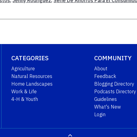
stos
,
Jenny Rodriguez
,
Serie De Ahorros Para El Consumido
CATEGORIES
COMMUNITY
Agriculture
About
Natural Resources
Feedback
Home Landscapes
Blogging Directory
Work & Life
Podcasts Directory
4-H & Youth
Guidelines
What's New
Login