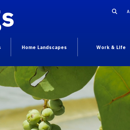
gs
A
s
Home Landscapes
Work & Life