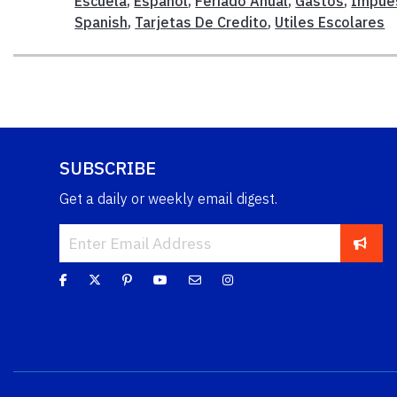
Escuela
,
Español
,
Feriado Anual
,
Gastos
,
Impue
Spanish
,
Tarjetas De Credito
,
Utiles Escolares
SUBSCRIBE
Get a daily or weekly email digest.