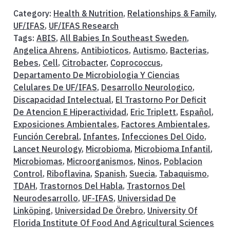
Category:
Health & Nutrition
,
Relationships & Family
,
UF/IFAS
,
UF/IFAS Research
Tags:
ABIS
,
All Babies In Southeast Sweden
,
Angelica Ahrens
,
Antibioticos
,
Autismo
,
Bacterias
,
Bebes
,
Cell
,
Citrobacter
,
Coprococcus
,
Departamento De Microbiologia Y Ciencias
Celulares De UF/IFAS
,
Desarrollo Neurologico
,
Discapacidad Intelectual
,
El Trastorno Por Deficit
De Atencion E Hiperactividad
,
Eric Triplett
,
Español
,
Exposiciones Ambientales
,
Factores Ambientales
,
Función Cerebral
,
Infantes
,
Infecciones Del Oido
,
Lancet Neurology
,
Microbioma
,
Microbioma Infantil
,
Microbiomas
,
Microorganismos
,
Ninos
,
Poblacion
Control
,
Riboflavina
,
Spanish
,
Suecia
,
Tabaquismo
,
TDAH
,
Trastornos Del Habla
,
Trastornos Del
Neurodesarrollo
,
UF-IFAS
,
Universidad De
Linköping
,
Universidad De Örebro
,
University Of
Florida Institute Of Food And Agricultural Sciences