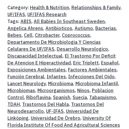
Category:
Health & Nutrition
,
Relationships & Family
,
UF/IFAS
,
UF/IFAS Research
Tags:
ABIS
,
All Babies In Southeast Sweden
,
Angelica Ahrens
,
Antibioticos
,
Autismo
,
Bacterias
,
Bebes
,
Cell
,
Citrobacter
,
Coprococcus
,
Departamento De Microbiologia Y Ciencias
Celulares De UF/IFAS
,
Desarrollo Neurologico
,
Discapacidad Intelectual
,
El Trastorno Por Deficit
De Atencion E Hiperactividad
,
Eric Triplett
,
Español
,
Exposiciones Ambientales
,
Factores Ambientales
,
Función Cerebral
,
Infantes
,
Infecciones Del Oido
,
Lancet Neurology
,
Microbioma
,
Microbioma Infantil
,
Microbiomas
,
Microorganismos
,
Ninos
,
Poblacion
Control
,
Riboflavina
,
Spanish
,
Suecia
,
Tabaquismo
,
TDAH
,
Trastornos Del Habla
,
Trastornos Del
Neurodesarrollo
,
UF-IFAS
,
Universidad De
Linköping
,
Universidad De Örebro
,
University Of
Florida Institute Of Food And Agricultural Sciences