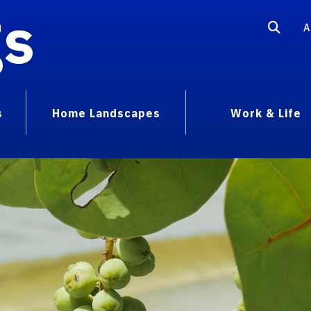
gs
A
s
Home Landscapes
Work & Life