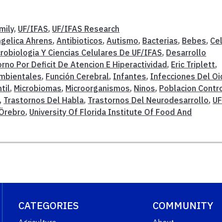
mily
,
UF/IFAS
,
UF/IFAS Research
gelica Ahrens
,
Antibioticos
,
Autismo
,
Bacterias
,
Bebes
,
Cel
obiologia Y Ciencias Celulares De UF/IFAS
,
Desarrollo
orno Por Deficit De Atencion E Hiperactividad
,
Eric Triplett
,
mbientales
,
Función Cerebral
,
Infantes
,
Infecciones Del O
til
,
Microbiomas
,
Microorganismos
,
Ninos
,
Poblacion Contr
,
Trastornos Del Habla
,
Trastornos Del Neurodesarrollo
,
UF
 Örebro
,
University Of Florida Institute Of Food And
CATEGORIES
COMMUNITY