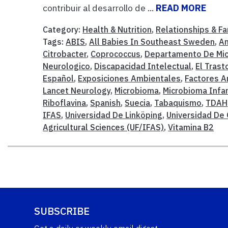
contribuir al desarrollo de ...
READ MORE
Category:
Health & Nutrition
,
Relationships & Fa
Tags:
ABIS
,
All Babies In Southeast Sweden
,
An
Citrobacter
,
Coprococcus
,
Departamento De Micr
Neurologico
,
Discapacidad Intelectual
,
El Trast
Español
,
Exposiciones Ambientales
,
Factores A
Lancet Neurology
,
Microbioma
,
Microbioma Infan
Riboflavina
,
Spanish
,
Suecia
,
Tabaquismo
,
TDAH
IFAS
,
Universidad De Linköping
,
Universidad De
Agricultural Sciences (UF/IFAS)
,
Vitamina B2
SUBSCRIBE