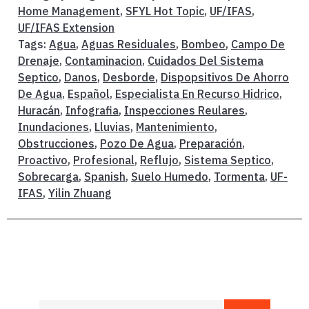
Home Management
,
SFYL Hot Topic
,
UF/IFAS
,
UF/IFAS Extension
Tags:
Agua
,
Aguas Residuales
,
Bombeo
,
Campo De
Drenaje
,
Contaminacion
,
Cuidados Del Sistema
Septico
,
Danos
,
Desborde
,
Dispopsitivos De Ahorro
De Agua
,
Español
,
Especialista En Recurso Hidrico
,
Huracán
,
Infografia
,
Inspecciones Reulares
,
Inundaciones
,
Lluvias
,
Mantenimiento
,
Obstrucciones
,
Pozo De Agua
,
Preparación
,
Proactivo
,
Profesional
,
Reflujo
,
Sistema Septico
,
Sobrecarga
,
Spanish
,
Suelo Humedo
,
Tormenta
,
UF-
IFAS
,
Yilin Zhuang