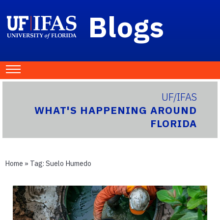
Blogs
UF/IFAS
WHAT'S HAPPENING AROUND
FLORIDA
Home
» Tag:
Suelo Humedo