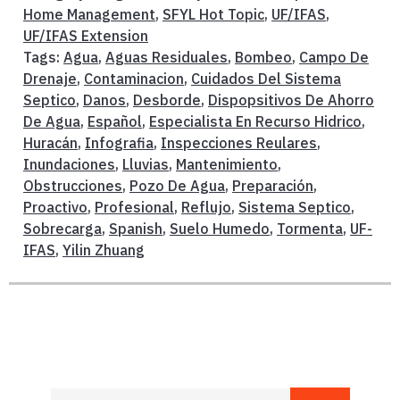
Home Management
,
SFYL Hot Topic
,
UF/IFAS
,
UF/IFAS Extension
Tags:
Agua
,
Aguas Residuales
,
Bombeo
,
Campo De
Drenaje
,
Contaminacion
,
Cuidados Del Sistema
Septico
,
Danos
,
Desborde
,
Dispopsitivos De Ahorro
De Agua
,
Español
,
Especialista En Recurso Hidrico
,
Huracán
,
Infografia
,
Inspecciones Reulares
,
Inundaciones
,
Lluvias
,
Mantenimiento
,
Obstrucciones
,
Pozo De Agua
,
Preparación
,
Proactivo
,
Profesional
,
Reflujo
,
Sistema Septico
,
Sobrecarga
,
Spanish
,
Suelo Humedo
,
Tormenta
,
UF-
IFAS
,
Yilin Zhuang