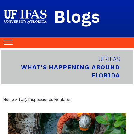
Blogs
UF/IFAS
WHAT'S HAPPENING AROUND
FLORIDA
Home
» Tag:
Inspecciones Reulares