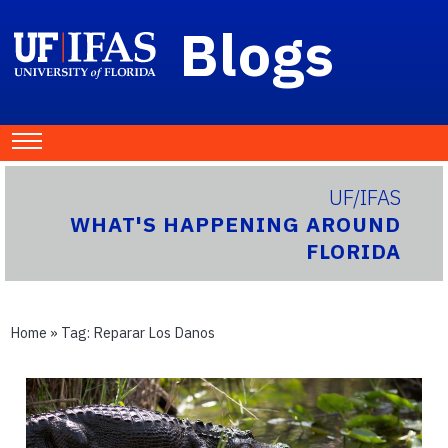
Blogs
UF/IFAS
WHAT'S HAPPENING AROUND
FLORIDA
Home
» Tag:
Reparar Los Danos