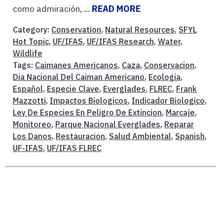
como admiración, ...
READ MORE
Category:
Conservation
,
Natural Resources
,
SFYL
Hot Topic
,
UF/IFAS
,
UF/IFAS Research
,
Water
,
Wildlife
Tags:
Caimanes Americanos
,
Caza
,
Conservacion
,
Dia Nacional Del Caiman Americano
,
Ecologia
,
Español
,
Especie Clave
,
Everglades
,
FLREC
,
Frank
Mazzotti
,
Impactos Biologicos
,
Indicador Biologico
,
Ley De Especies En Peligro De Extincion
,
Marcaje
,
Monitoreo
,
Parque Nacional Everglades
,
Reparar
Los Danos
,
Restauracion
,
Salud Ambiental
,
Spanish
,
UF-IFAS
,
UF/IFAS FLREC